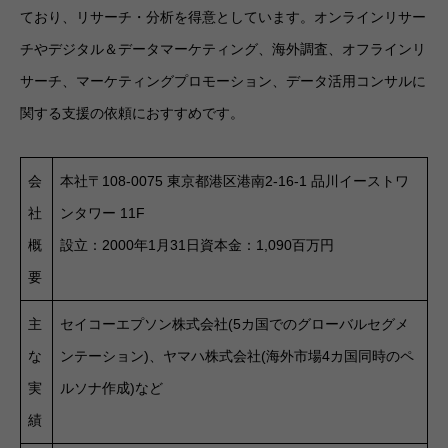
ており、リサーチ・分析を得意としています。オンラインリサー
チやデジタル＆データマーケティング、海外調査、オフラインリ
サーチ、マーケティングプロモーション、データ活用コンサルに
関する支援の依頼におすすめです。
会
本社〒108-0075 東京都港区港南2-16-1 品川イーストワ
社
ンタワー 11F
概
設立：2000年1月31日資本金：1,090百万円
要
主
セイコーエプソン株式会社(5カ国でのグローバルセグメ
な
ンテーション)、ヤマハ株式会社(海外市場4カ国同時のペ
実
ルソナ作成)など
績