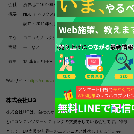
会社
所在地〒162-0826東京都新宿区市谷船河原町9-1
概要
NBC アネックス市谷ビル7階
設立：2011年6月28日資本金：1億円
主な
コニカミノルタジャパン株式会社、株式会社タイト
実績
ー など
費用
1記事6.5万円〜
Webサイト
https://innova-jp.com/
株式会社LIG
株式会社LIGは、自社のオウンドメディアで培ったノウハウをも
とにコンテンツマーケティングの支援をしている会社です。特徴
として、DX支援や世界中のエンジニアと連携しています。共