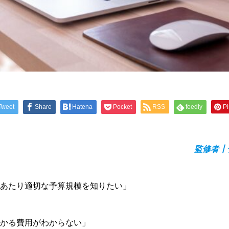
Tweet
Share
Hatena
Pocket
RSS
feedly
Pi
監修者┃
あたり適切な予算規模を知りたい」
かる費用がわからない」