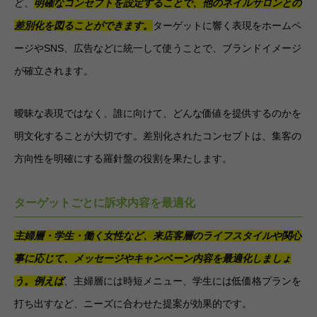
ど、
明確なコンセプトを設定することで、他のネイルサロンとの
差別化を図ることができます。
ターゲットに響く表現をホームペ
ージやSNS、広告などに統一して使うことで、ブランドイメージ
が確立されます。
曖昧な表現ではなく、誰に向けて、どんな価値を提供するのかを
明文化することが大切です。差別化されたコンセプトは、集客の
方向性を明確にする羅針盤の役割を果たします。
ターゲットごとに訴求内容を最適化
主婦層・学生・働く女性など、来店客層のライフスタイルや関心
事に応じて、メッセージやキャンペーン内容を最適化しましょ
う。
例えば
、主婦層には時短メニュー、学生には低価格プランを
打ち出すなど、ニーズに合わせた提案が効果的です。