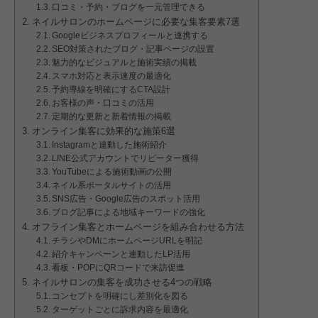
口コミ・予約・ブログを一元管理できる
ネイルサロンのホームページに必要な集客要素7選
Googleビジネスプロフィールと連携する
SEO対策されたブログ・記事ページの設置
魅力的なビジュアルと施術実績の掲載
スマホ対応と表示速度の最適化
予約導線を明確にするCTA設計
お客様の声・口コミの活用
定期的な更新と新着情報の掲載
オンライン集客に効果的な施策6選
Instagramと連動した施術紹介
LINE公式アカウントでリピーター獲得
YouTubeによる施術動画の公開
ネイル系ポータルサイトの活用
SNS広告・Google広告のスポット活用
ブログ記事による地域キーワードの強化
オフライン集客とホームページを組み合わせる方法
チラシやDMにホームページURLを明記
紹介キャンペーンと連動したLP活用
看板・POPにQRコードで来訪促進
ネイルサロンの集客を成功させる4つの戦略
コンセプトを明確にし差別化を図る
ターゲットごとに訴求内容を最適化