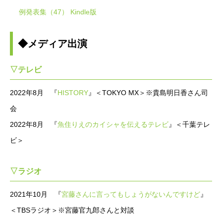
例発表集（47） Kindle版
◆メディア出演
▽テレビ
2022年8月 『
HISTORY
』＜TOKYO MX＞※貴島明日香さん司
会
2022年8月 『
魚住りえのカイシャを伝えるテレビ
』＜千葉テレ
ビ＞
▽ラジオ
2021年10月 『
宮藤さんに言ってもしょうがないんですけど
』
＜TBSラジオ＞※宮藤官九郎さんと対談