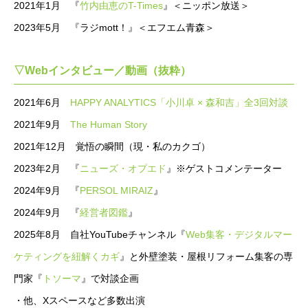
2021年1月 『
竹内由恵のT-Times
』＜ニッポン放送＞
2023年5月 『ラジmott！』＜エフエム青森＞
▽Webインタビュー／動画（抜粋）
2021年6月
HAPPY ANALYTICS「小川卓 × 森和吉」全3回対談
2021年9月
The Human Story
2021年12月 覚悟の瞬間（現・私のカクゴ）
2023年2月 『
ニューズ・オプエド
』※ゲストコメンテーター
2024年9月 『
PERSOL MIRAIZ
』
2024年9月 『
経営者図鑑
』
2025年8月 自社YouTubeチャンネル『
Web集客・デジタルマー
ケティングを紐解くカギ
』と外壁塗装・屋根リフォーム集客の専
門家『
トソーマ
』で対談企画
・他、Xスペースなど多数出演