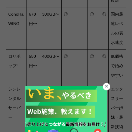
抜群
ConoHa
678
300GB〜
◎
◎
◎
国内最
WING
円〜
速レベ
ルの表
示速度
ロリポ
550
400GB〜
◎
◎
◎
低価格
ップ!
円〜
で始め
やすい
シンレ
770
300GB〜
◎
◎
○
エック
ンタル
円〜
スサー
サーバ
バー姉
ー
妹・最
新技術