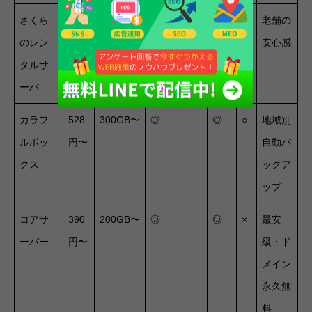
さくら
550
300GB〜
◎
◎
◎
老舗の
のレン
円〜
安心感
タルサ
ーバ
カラフ
528
300GB〜
◎
◎
○
地域別
ルボッ
円〜
自動バ
クス
ックア
ップ
コアサ
390
200GB〜
◎
◎
×
最安
ーバー
円〜
級・ド
メイン
永久無
料