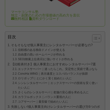
マーケコンサル塾
独立・副業のための市場価値の高め方を直伝
無料相談
資料ダウンロード
目次
そもそもなぜ個人事業主にレンタルサーバーが必要なの?
信頼感のある独自ドメインが使える
自由度の高いホームページが作れる
SEO(検索上位表示)に強いサイトが作れる
【比較表付き】個人事業主におすすめレンタルサーバー7選
エックスサーバー｜迷ったらこれ。安定性と実績で選ぶなら
ConoHa WING｜表示速度とコスパのバランスが抜群
ロリポップ!｜とにかく安く始めたい人に
シンレンタルサーバー｜エックスサーバーの技術を安く使い
たい人に
さくらのレンタルサーバ｜老舗の安心感を求める人に
カラフルボックス｜バランス重視の人に
コアサーバー｜最安級で始めたい人に
失敗しない!個人事業主向けレンタルサーバーの選び方6つのポ