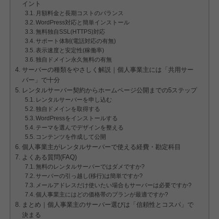
イント
月額料金と長期コストのバランス
WordPress対応と簡単インストール
無料独自SSL(HTTPS)対応
サポート体制(電話対応の有無)
表示速度と安定性(稼働率)
独自ドメイン永久無料の有無
サーバーの種類をやさしく解説｜個人事業主には「共用サー
バー」で十分
レンタルサーバー契約からホームページ公開までの5ステップ
レンタルサーバーを申し込む
独自ドメインを取得する
WordPressをインストールする
テーマを選んでデザインを整える
コンテンツを作成して公開
個人事業主がレンタルサーバーで使える経費・勘定科目
よくある質問(FAQ)
無料のレンタルサーバーではダメですか?
サーバーの引っ越し(移行)は簡単ですか?
メールアドレスだけ使いたい場合もサーバーは必要ですか?
個人事業主にはどの価格帯のプランが最適ですか?
まとめ｜個人事業主のサーバー選びは「信頼性とコスパ」で
決まる