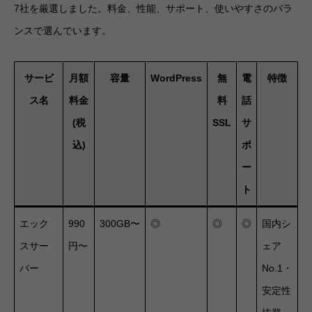
7社を厳選しました。料金、性能、サポート、使いやすさのバラ
ンスで選んでいます。
サービ
月額
容量
WordPress
無
電
特徴
ス名
料金
料
話
(税
SSL
サ
込)
ポ
ー
ト
エック
990
300GB〜
◎
◎
◎
国内シ
スサー
円〜
ェア
バー
No.1・
安定性