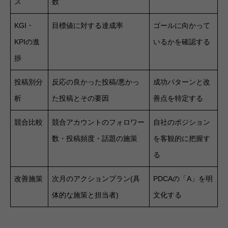
ス
数
KGI・
目標値に対する達成率
ゴールに向かって
KPIの進
いるかを確認する
捗
投稿別分
反応の良かった投稿/悪かっ
成功パターンと改
析
た投稿とその要因
善点を特定する
競合比較
競合アカウントのフォロワー
自社のポジション
数・投稿頻度・話題の施策
を客観的に把握す
る
改善施策
次月のアクションプラン(具
PDCAの「A」を明
体的な施策と担当者)
文化する