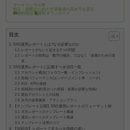
マーケコンサル塾
独立・副業のための市場価値の高め方を直伝
無料相談
資料ダウンロード
目次
SNS運用レポートとは?なぜ必要なのか
レポートがないと起きる3つの問題
レポートの役割は「数字の報告」ではなく「改善のための道
具」
SNS運用レポートに記載すべき項目一覧
アカウント概況(フォロワー数・インプレッション)
投稿パフォーマンス(エンゲージメント率・リーチ)
KGI・KPIの進捗
投稿別の分析(良かった投稿・改善が必要な投稿)
競合アカウントとの比較
次月の改善施策・アクションプラン
【テンプレート公開】SNS運用レポートのフォーマット例
月次レポートのテンプレート構成
週次レポートのテンプレート構成
テンプレート活用のコツ
【SNS別】レポートで見るべき指標の違い