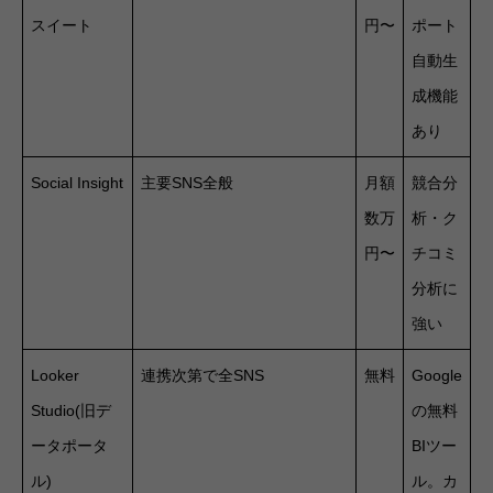
スイート
円〜
ポート
自動生
成機能
あり
Social Insight
主要SNS全般
月額
競合分
数万
析・ク
円〜
チコミ
分析に
強い
Looker
連携次第で全SNS
無料
Google
Studio(旧デ
の無料
ータポータ
BIツー
ル)
ル。カ