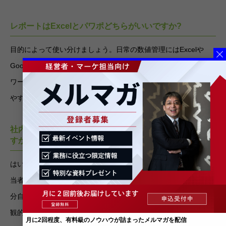
レポートはExcelとパワポどちらがいいですか?
目的によって使い分けましょう。日常の数値管理にはExcelや
Googleスプレッドシート、上司やクライアントへの報告にはパ
ワーポイントが向いています。パワポのほうがビジュアルに訴え
やすく、プレゼンの場でも使いやすいためです。
社内にSNS担当が1人しかいません。レポートは必要で
すか?
はい、必要です。むしろ1人だからこそレポートが重要です。担
当者が異動・退職した場合のノウハウ引き継ぎになりますし、自
分自身の振り返りとしても「先月と今月で何が変わったか」を客
観的に確認する機会になります。
月に2回程度、有料級のノウハウが詰まったメルマガを配信