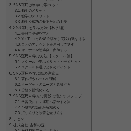
SNS運用は独学で学べる？
独学のメリット
独学のデメリット
独学を成功させるための工夫
SNS運用を学ぶ方法【独学編】
書籍で基礎を学ぶ
YouTubeやSNS投稿から実践知識を得る
自分のアカウントを運用して試す
セミナーや勉強会に参加する
SNS運用を学ぶ方法【スクール編】
スクールで学ぶメリットとデメリット
スクールを選ぶときのポイント
SNS運用を学ぶ際の注意点
著作権やルールの理解
ターゲットのニーズを意識する
分析を習慣化する
SNS運用を学んで実践に活かすステップ
学習後にすぐ運用へ活かす方法
小規模な施策から始める
振り返りと改善を繰り返す
まとめ
株式会社 吉和の森
無料相談行っております