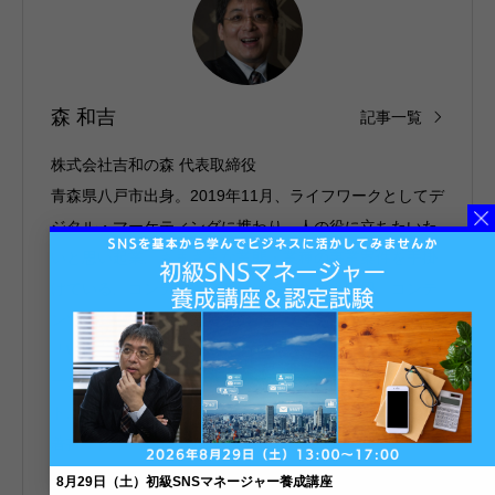
森 和吉
記事一覧
株式会社吉和の森 代表取締役
青森県八戸市出身。2019年11月、ライフワークとしてデ
ジタル・マーケティングに携わり、人の役に立ちたいた
いと思い起業。さまざまな業態・業種の事業案件を手掛
けている。コンテンツ立ち上げ後の集客や運用、コンテ
ンツを持っている事業者との「アライアンス業務」、
「Webを使った集客」を強みとするウェブ解析士マスタ
ー、チーフSNSマネージャー、提案型ウェブアナリス
ト。
著書：日本一詳しいWeb集客術「デジタル・マーケティ
ング超入門」（https://amzn.asia/d/4fMhaK8）
8月29日（土）初級SNSマネージャー養成講座