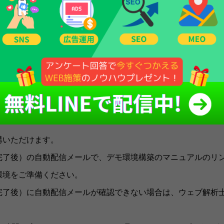
利用したことがない方
ージャー 実践入門』を読んだことがなく、Googleタグマネー
ネージャー 実践入門』を読んだことはあるが、第1章〜第5章(基本
はありません。
講いただけます。
完了後）の自動配信メールで、デモ環境構築のマニュアルのリ
環境をご準備ください。
完了後）に自動配信メールが確認できない場合は、ウェブ解析