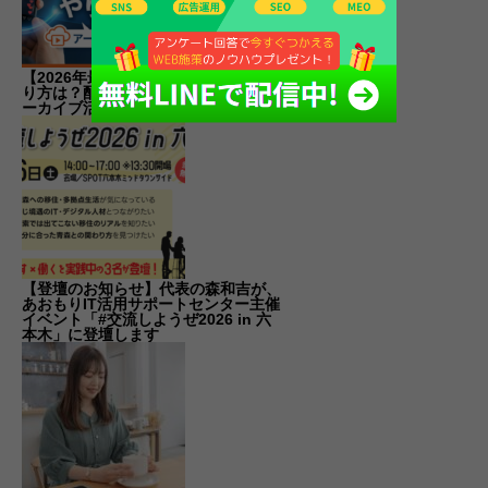
【2026年最新】インスタライブのや
り方は？配信条件から集客のコツ・ア
ーカイブ活用まで解説
【登壇のお知らせ】代表の森和吉が、
あおもりIT活用サポートセンター主催
イベント「#交流しようぜ2026 in 六
本木」に登壇します