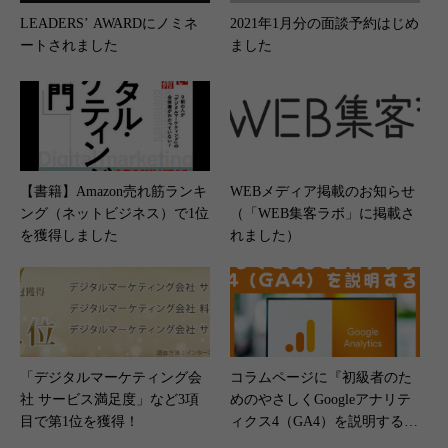
LEADERSʼ AWARDにノミネ
2021年1月分の面談予約はじめ
ートされました
ました
【書籍】Amazon売れ筋ランキ
WEBメディア掲載のお知らせ
ング（ネットビジネス）で1位
（「WEB集客ラボ」に掲載さ
を獲得しました
れました）
「デジタルマーケティング会
コラムページに『初級者のた
社 サービス満足度」など3項
めのやさしくGoogleアナリテ
目で第1位を獲得！
ィクス4（GA4）を説明する18
回』を追加しました。