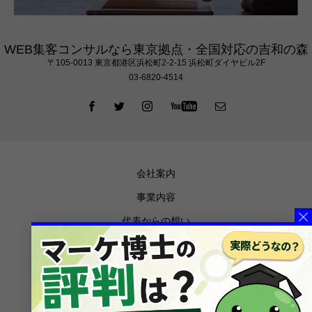
WEB集客コンサルなら東京拠点・全国対応の吉和の森
〒105‐0013 東京都港区浜松町2-2-15 浜松町ダイヤビル2F
03-6820-4514
会社案内
事業内容
代表からの想い
お知らせ
メディア掲載
ブログ