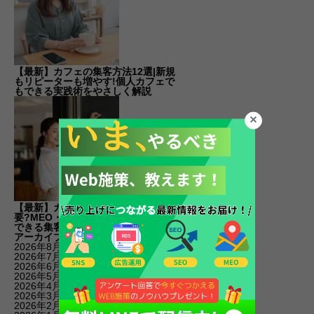
【最新】カフェの集客方法12選|新規
もリピーターも増やす!個人カフェで
もできる実践術をやさしく解説
【最新】カフェのSEO対策は本当に必
要?MEO・SNSとの優先順位と今すぐ
できる集客術をやさしく解説
アーカイブ
2026年8月
(4)
2026年7月
(14)
2026年6月
(16)
2026年5月
(10)
2026年4月
(11)
2026年3月
(16)
2026年2月
(10)