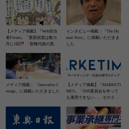
徹底解説」（2025年6月26日）
【メディア掲載】『Web担当
インタビュー掲載：「The Hu
者Forum』「更新頻度は数カ
man Story」に掲載いただきま
月に1回
「新陳代謝の悪い
した
コンテンツ」に注意！」（202
3年11月24日）
メディア掲載：「Innovative L
【メディア掲載】『MARKETI
ounge」に掲載いただきました
MES』「SNS委員会を作って
も運用できない……その２つ
の理由とは？」（2023年11月1
日）