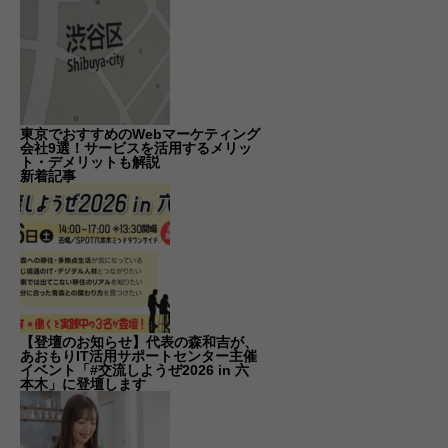
東京でおすすめのWebマーケティング
会社9選！サービスを活用するメリッ
ト・デメリットも解説
新着記事
【登壇のお知らせ】代表の森和吉が、
あおもりIT活用サポートセンター主催
イベント「#交流しようぜ2026 in 六
本木」に登壇します