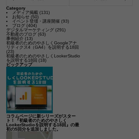
Category
メディア掲載
(131)
お知らせ
(50)
イベント登壇・講座開催
(93)
ブログ
(404)
デジタルマーケティング
(291)
不動産のブログ
(63)
事例紹介
(13)
初級者のためのやさしくGoogleアナ
リティクス4（GA4）を説明する18回
(23)
初級者のためのやさしくLookerStudio
を説明する18回
(18)
ピックアップ
コラムページに新シリーズがスター
ト！『初級者のためのやさしく
LookerStudioを説明する18回』の最
初の5回分を追加しました。