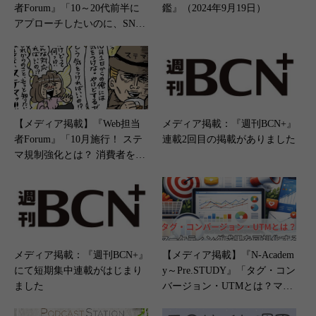
者Forum』「10～20代前半に
鑑』（2024年9月19日）
アプローチしたいのに、SNS
での反応がイマイチ。どうす
ればいいですか？」（2024年6
月20日）
【メディア掲載】『Web担当
メディア掲載：『週刊BCN+』
者Forum』「10月施行！ ステ
連載2回目の掲載がありました
マ規制強化とは？ 消費者をド
ン引きさせるステマ疑い」（2
023年9月28日）
メディア掲載：『週刊BCN+』
【メディア掲載】『N-Academ
にて短期集中連載がはじまり
y～Pre.STUDY』「タグ・コン
ました
バージョン・UTMとは？マー
ケティング成果を可視化する