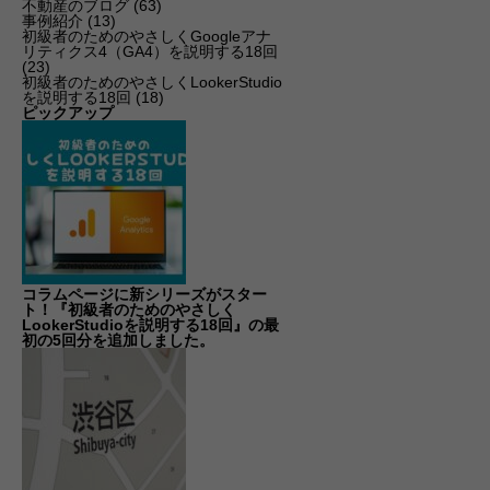
不動産のブログ
(63)
事例紹介
(13)
初級者のためのやさしくGoogleアナ
リティクス4（GA4）を説明する18回
(23)
初級者のためのやさしくLookerStudio
を説明する18回
(18)
ピックアップ
コラムページに新シリーズがスター
ト！『初級者のためのやさしく
LookerStudioを説明する18回』の最
初の5回分を追加しました。