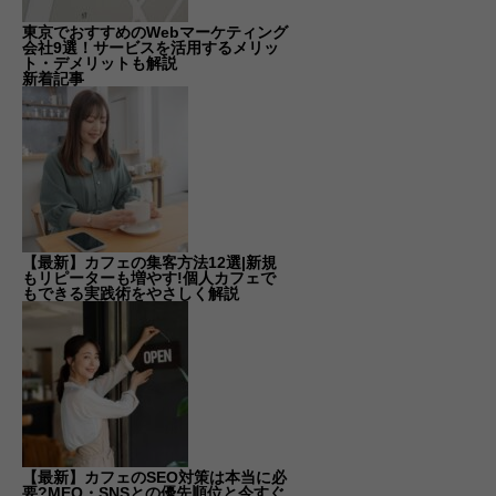
東京でおすすめのWebマーケティング
会社9選！サービスを活用するメリッ
ト・デメリットも解説
新着記事
【最新】カフェの集客方法12選|新規
もリピーターも増やす!個人カフェで
もできる実践術をやさしく解説
【最新】カフェのSEO対策は本当に必
要?MEO・SNSとの優先順位と今すぐ