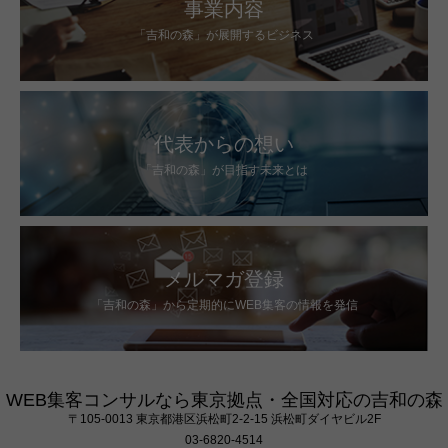
事業内容
「吉和の森」が展開するビジネス
代表からの想い
「吉和の森」が目指す未来とは
メルマガ登録
「吉和の森」から定期的にWEB集客の情報を発信
WEB集客コンサルなら東京拠点・全国対応の吉和の森
〒105‐0013 東京都港区浜松町2-2-15 浜松町ダイヤビル2F
03-6820-4514