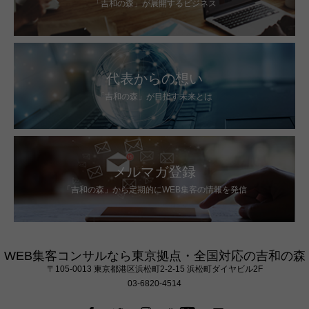
「吉和の森」が展開するビジネス
代表からの想い
「吉和の森」が目指す未来とは
メルマガ登録
「吉和の森」から定期的にWEB集客の情報を発信
WEB集客コンサルなら東京拠点・全国対応の吉和の森
〒105‐0013 東京都港区浜松町2-2-15 浜松町ダイヤビル2F
03-6820-4514