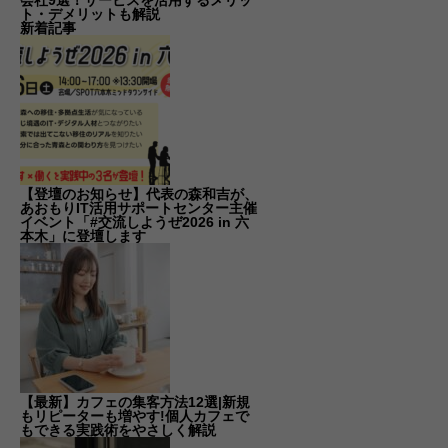
ト・デメリットも解説
新着記事
【登壇のお知らせ】代表の森和吉が、
あおもりIT活用サポートセンター主催
イベント「#交流しようぜ2026 in 六
本木」に登壇します
【最新】カフェの集客方法12選|新規
もリピーターも増やす!個人カフェで
もできる実践術をやさしく解説