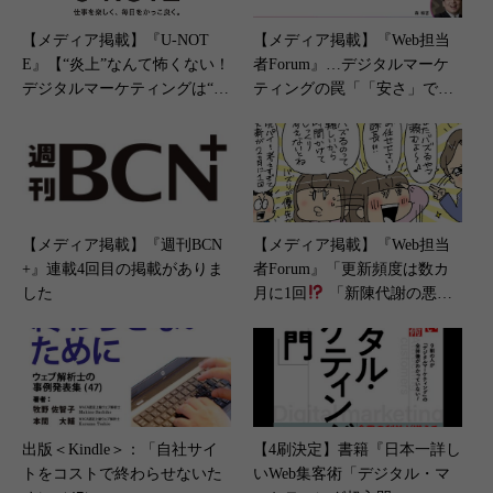
【メディア掲載】『U-NOT
【メディア掲載】『Web担当
E』【“炎上”なんて怖くない！
者Forum』…デジタルマーケ
デジタルマーケティングは“魔
ティングの罠「「安さ」で選
法の薬”!?企業SNSアカウント
んだWeb制作で失敗…！ 価格
運用で大切なことは？】（202
の裏に隠された「本当のコス
3年5月1日）
ト」の見抜き方」（2025年9月
26日）
【メディア掲載】『週刊BCN
【メディア掲載】『Web担当
+』連載4回目の掲載がありま
者Forum』「更新頻度は数カ
した
月に1回
「新陳代謝の悪い
コンテンツ」に注意！」（202
3年11月24日）
出版＜Kindle＞：「自社サイ
【4刷決定】書籍『日本一詳し
トをコストで終わらせないた
いWeb集客術「デジタル・マ