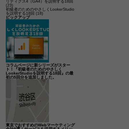
リティクス4（GA4）を説明する18回
(23)
初級者のためのやさしくLookerStudio
を説明する18回
(18)
ピックアップ
コラムページに新シリーズがスター
ト！『初級者のためのやさしく
LookerStudioを説明する18回』の最
初の5回分を追加しました。
東京でおすすめのWebマーケティング
会社9選！サービスを活用するメリッ