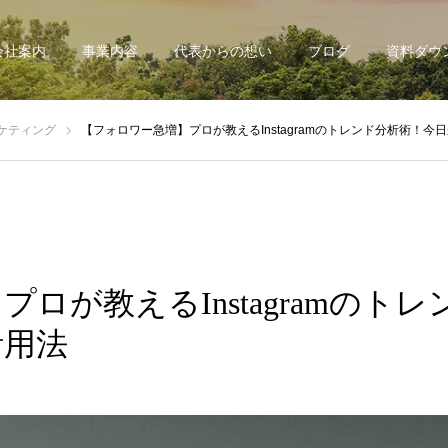
会社案内
事業内容
代表からの想い
ブログ
資料ダウ
ケティング
【フォロワー急増】プロが教えるInstagramのトレンド分析術！
ロが教えるInstagramのト
活用法