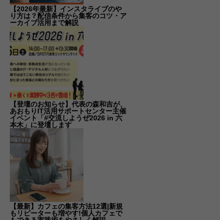
【2026年最新】インスタライブのや
り方は？配信条件から集客のコツ・ア
ーカイブ活用まで解説
【登壇のお知らせ】代表の森和吉が、
あおもりIT活用サポートセンター主催
イベント「#交流しようぜ2026 in 六
本木」に登壇します
【最新】カフェの集客方法12選|新規
もリピーターも増やす!個人カフェで