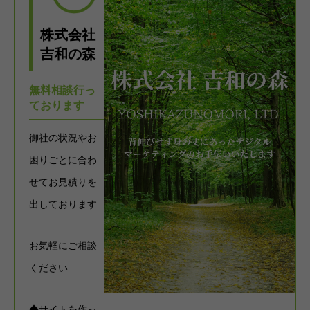
株式会社
吉和の森
無料相談行っ
ております
御社の状況やお
困りごとに合わ
せてお見積りを
出しております
お気軽にご相談
ください
◆サイトを作っ