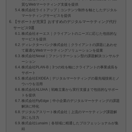
質なWebマーケティング支援を提供
株式会社ライトアップ｜コンテンツ制作を軸としたデジタル
マーケティングサービスを提供
【サポートが充実】おすすめのデジタルマーケティング代行
サービス9選
株式会社オーエス｜クライアントのニーズに応じた包括的な
サービスを提供
ディレクターバンク株式会社｜クライアントの課題にあわせ
て最適なWebマーケティングソリューションを提案
株式会社Nexal｜ファシリテーション型の課題解決コンサルテ
ーション
株式会社PLAN-B｜3つの柱を軸にクライアントの事業成長を
サポート
株式会社EXIDEA｜デジタルマーケティングの最先端技術とノ
ウハウを活用
株式会社ALUHA｜戦略立案から実行支援まで包括的なサポー
トを提供
株式会社FlyEdge｜中小企業のデジタルマーケティングの課題
解決に特化
デジタルアスリート株式会社｜上流のマーケティング課題解
決にも注力
株式会社Lunaim｜各領域に精通したプロフェッショナルが集
結