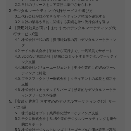
自社のリソースをコア業務に集中させられる
デジタルマーケティング代行サービスの選び方
代行会社が対応できるマーケティング領域を確認する
自社の業界や目的に関連する実績を持つ代行会社を選ぶ
【費用対効果が高い】おすすめのデジタルマーケティング代
行サービス6選
株式会社吉和の森｜費用対効果の高いデジタルマーケティン
グ
ナイル株式会社｜戦略から実行まで、一気通貫でサポート
StockSun株式会社｜結果にコミットするデジタルマーケティ
ング支援
株式会社バリューエージェント｜中小企業向けのWebマーケ
ティングに特化
プラスファクトリー株式会社｜クライアントの成長と成功を
支援
株式会社ユナイテッドリバーズ｜効果的なデジタルマーケテ
ィングサービスを提供
【実績が豊富】おすすめのデジタルマーケティング代行サー
ビス4選
株式会社オプト｜業界特化型マーケティング支援
テクロ株式会社｜BtoB企業のデジタルマーケティングを総合
的にサポート
株式会社デジタルトレンズ｜リーズナブルな価格設定で高品