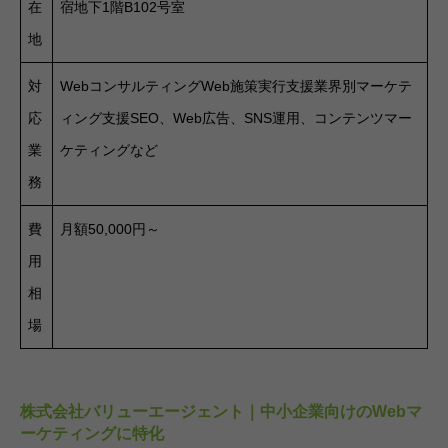
在
宿地下1階B102号室
地
対
WebコンサルティングWeb施策実行支援業界別マーケテ
応
ィング支援SEO、Web広告、SNS運用、コンテンツマー
業
ケティングなど
務
費
月額50,000円～
用
相
場
株式会社バリューエージェント｜中小企業向けのWebマ
ーケティングに特化