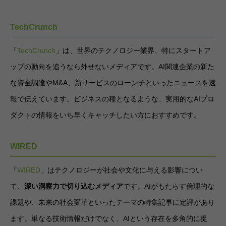
TechCrunch
「
TechCrunch
」は、世界のテクノロジー業界、特にスタートア
ップの動向を追うなら外せないメディアです。AI関連企業の新た
な資金調達やM&A、新サービスのローンチといったニュースを速
報で伝えています。ビジネスの種となるような、実用的なAIプロ
ダクトの情報をいち早くキャッチしたい方におすすめです。
WIRED
「
WIRED
」はテクノロジーが社会や文化に与える影響につい
て、
深い洞察力で切り込むメディア
です。AIがもたらす倫理的な
課題や、未来の社会変革といったテーマの特集記事に定評があり
ます。単なる技術情報だけでなく、AIという存在を多角的に捉