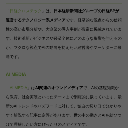
「
日経クロステック
」は、
日本経済新聞社グループの日経BPが
運営するテクノロジー系メディア
です。経済的な視点からの信頼
性の高い市場分析や、大企業の導入事例が豊富に掲載されていま
す。技術革新がビジネスや経済全体にどのような影響を与えるの
か、マクロな視点でAIの動向を捉えたい経営者やマーケターに最
適です。
AI MEDIA
「
AI MEDIA
」は
AI関連のオウンドメディア
で、AIの基礎知識か
ら教育、社会実装といったテーマまで網羅的に扱っています。最
新のAIトレンドやバズワードに対して、独自の切り口で分かりや
すく解説する記事に定評があります。世の中の動きとAIを結びつ
けて理解したい方にぴったりのメディアです。