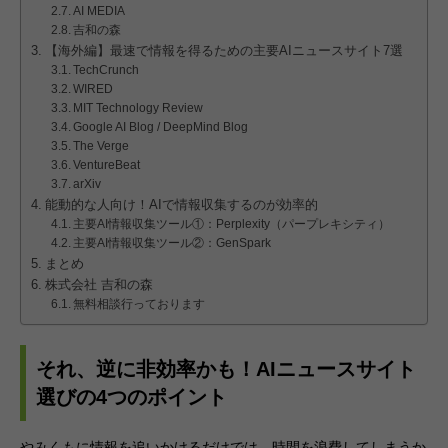
AI MEDIA
吉和の森
【海外編】最速で情報を得るための主要AIニュースサイト7選
TechCrunch
WIRED
MIT Technology Review
Google AI Blog / DeepMind Blog
The Verge
VentureBeat
arXiv
能動的な人向け！AIで情報収集するのが効率的
主要AI情報収集ツール①：Perplexity（パープレキシティ）
主要AI情報収集ツール②：GenSpark
まとめ
株式会社 吉和の森
無料相談行っております
それ、逆に非効率かも！AIニュースサイト
選びの4つのポイント
やみくもに情報を追いかけるだけでは、時間を浪費してしまうか