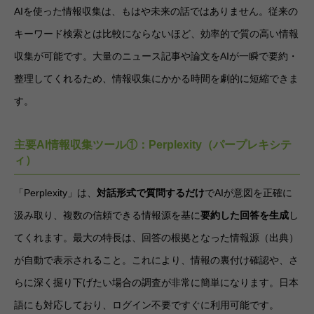
AIを使った情報収集は、もはや未来の話ではありません。従来の
キーワード検索とは比較にならないほど、効率的で質の高い情報
収集が可能です。大量のニュース記事や論文をAIが一瞬で要約・
整理してくれるため、情報収集にかかる時間を劇的に短縮できま
す。
主要AI情報収集ツール①：Perplexity（パープレキシテ
ィ）
「Perplexity」は、
対話形式で質問するだけ
でAIが意図を正確に
汲み取り、複数の信頼できる情報源を基に
要約した回答を生成
し
てくれます。最大の特長は、回答の根拠となった情報源（出典）
が自動で表示されること。これにより、情報の裏付け確認や、さ
らに深く掘り下げたい場合の調査が非常に簡単になります。日本
語にも対応しており、ログイン不要ですぐに利用可能です。