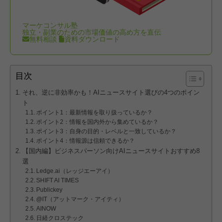
マーケコンサル塾
独立・副業のための市場価値の高め方を直伝
無料相談
資料ダウンロード
目次
それ、逆に非効率かも！AIニュースサイト選びの4つのポイン
ト
ポイント1：最新情報を取り扱っているか？
ポイント2：情報を国内外から集めているか？
ポイント3：自身の目的・レベルと一致しているか？
ポイント4：情報源は信頼できるか？
【国内編】ビジネスパーソン向けAIニュースサイトおすすめ8
選
Ledge.ai（レッジエーアイ）
SHIFT AI TIMES
Publickey
@IT（アットマーク・アイティ）
AINOW
日経クロステック