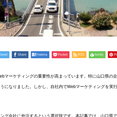
Tweet
Share
Hatena
Pocket
RSS
feedly
Pi
ebマーケティングの重要性が高まっています。特に山口県の
ようになりました。しかし、自社内でWebマーケティングを実
ィング会社に外注するという選択肢です。本記事では、山口県で