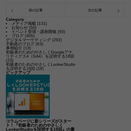
前の記事
次の記事
Category
メディア掲載
(131)
お知らせ
(50)
イベント登壇・講座開催
(93)
ブログ
(405)
デジタルマーケティング
(292)
不動産のブログ
(63)
事例紹介
(13)
初級者のためのやさしくGoogleアナ
リティクス4（GA4）を説明する18回
(23)
初級者のためのやさしくLookerStudio
を説明する18回
(18)
ピックアップ
コラムページに新シリーズがスター
ト！『初級者のためのやさしく
LookerStudioを説明する18回』の最