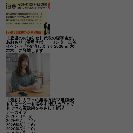
【登壇のお知らせ】代表の森和吉が、
あおもりIT活用サポートセンター主催
イベント「#交流しようぜ2026 in 六
本木」に登壇します
【最新】カフェの集客方法12選|新規
もリピーターも増やす!個人カフェで
もできる実践術をやさしく解説
アーカイブ
2026年8月
(5)
2026年7月
(14)
2026年6月
(16)
2026年5月
(10)
2026年4月
(11)