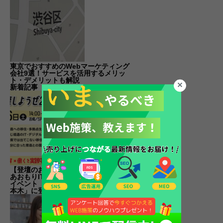
東京でおすすめのWebマーケティング
会社9選！サービスを活用するメリッ
ト・デメリットも解説
新着記事
【登壇のお知らせ】代表の森和吉が、
あおもりIT活用サポートセンター主催
イベント「#交流しようぜ2026 in 六
本木」に登壇します