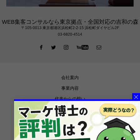
WEB集客コンサルなら東京拠点・全国対応の吉和の森
〒105‐0013 東京都港区浜松町2-2-15 浜松町ダイヤビル2F
03-6820-4514
会社案内
事業内容
代表からの想い
お知らせ
メディア掲載
ブログ