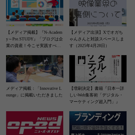
ない？ 本当に成果を出せるか
ウント運用で大切なこと
を見極める方法！」（2025年1
は？】（2023年5月1日）
1月25日）
【メディア掲載】『N-Academ
【メディア出演】Xでオガち
y～Pre.STUDY』「ブログは企
ゃんさんと対談スペースしま
業の資産！今こそ実践すべき
す（2025年4月28日）
ブログ運用のメリットと活用
法」（2024年11月14日）
メディア掲載：「Innovative L
【増刷決定】書籍『日本一詳
ounge」に掲載いただきました
しいWeb集客術「デジタル・
マーケティング超入門」』