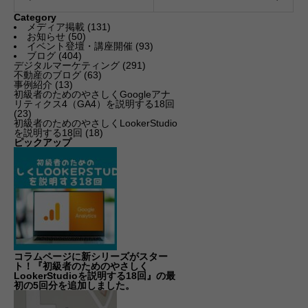
Category
メディア掲載
(131)
お知らせ
(50)
イベント登壇・講座開催
(93)
ブログ
(404)
デジタルマーケティング
(291)
不動産のブログ
(63)
事例紹介
(13)
初級者のためのやさしくGoogleアナ
リティクス4（GA4）を説明する18回
(23)
初級者のためのやさしくLookerStudio
を説明する18回
(18)
ピックアップ
コラムページに新シリーズがスター
ト！『初級者のためのやさしく
LookerStudioを説明する18回』の最
初の5回分を追加しました。