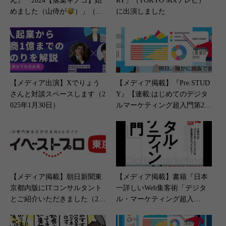
ん』「2024【落葉キノコ】始
RY」（TOKYO MXテレビ）
めました（山侍が
）」（20
に出演しました
24年9月16日）
【メディア出演】Xでりょう
【メディア掲載】『Pre.STUD
さんと対談スペースします（2
Y』【連載:はじめてのデジタ
025年1月30日）
ルマーケティング超入門第2
回】（2023年4月27日）
【メディア掲載】朝日新聞東
【メディア掲載】書籍『日本
京都内版にITコンサルタント
一詳しいWeb集客術「デジタ
とご紹介いただきました（202
ル・マーケティング超入
4年9月27日）
門」』日本経済新聞広告（2月
15日）