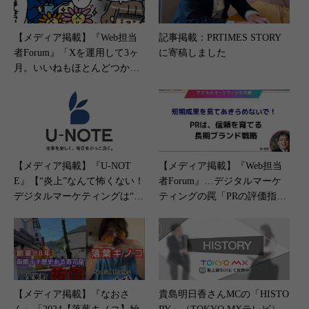
【メディア掲載】『Web担当
記事掲載：PRTIMES STORY
者Forum』「Xを運用して3ヶ
に寄稿しました
月。いいねもほとんどつか
ず、反応もとれません。どう
すればいいでしょうか？」（2
024年11月21日）
【メディア掲載】『U-NOT
【メディア掲載】『Web担当
E』【“炎上”なんて怖くない！
者Forum』…デジタルマーケ
デジタルマーケティングは“魔
ティングの罠「PRの評価指標
法の薬”!?企業SNSアカウント
はCPAではない？ “農耕”のよ
運用で大切なことは？】（202
うに信頼を育てる長期ブラン
3年5月1日）
ド戦略」（2025年12月23日）
【メディア掲載】『なおさ
貴島明日香さんMCの「HISTO