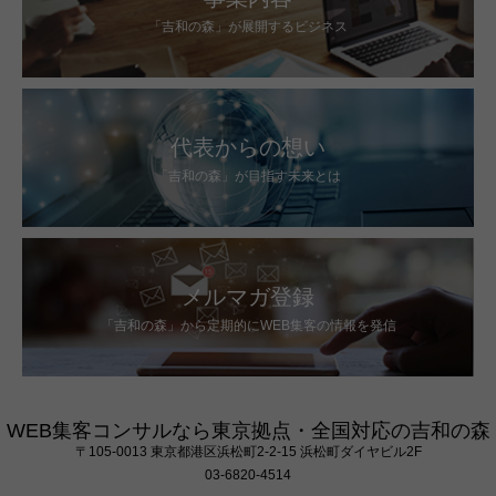
「吉和の森」が展開するビジネス
代表からの想い
「吉和の森」が目指す未来とは
メルマガ登録
「吉和の森」から定期的にWEB集客の情報を発信
WEB集客コンサルなら東京拠点・全国対応の吉和の森
〒105‐0013 東京都港区浜松町2-2-15 浜松町ダイヤビル2F
03-6820-4514