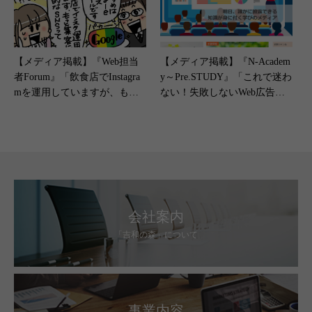
【メディア掲載】『Web担当
【メディア掲載】『N-Academ
者Forum』「飲食店でInstagra
y～Pre.STUDY』「これで迷わ
mを運用していますが、もっ
ない！失敗しないWeb広告の
と集客を増やしたいです。ほ
選び方と成果を出すための秘
かに効果的なSNSはあります
訣」（2025年3月20日）
か？」（2024年9月24日）
会社案内
「吉和の森」について
事業内容