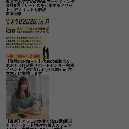
東京でおすすめのWebマーケティング
会社9選！サービスを活用するメリッ
ト・デメリットも解説
新着記事
【登壇のお知らせ】代表の森和吉が、
あおもりIT活用サポートセンター主催
イベント「#交流しようぜ2026 in 六
本木」に登壇します
【最新】カフェの集客方法12選|新規
もリピーターも増やす!個人カフェで