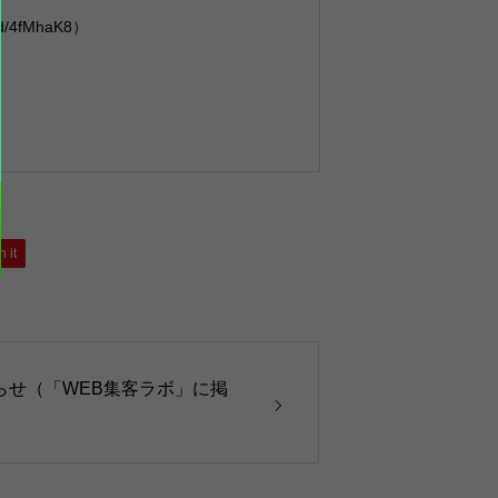
4fMhaK8）
n it
らせ（「WEB集客ラボ」に掲