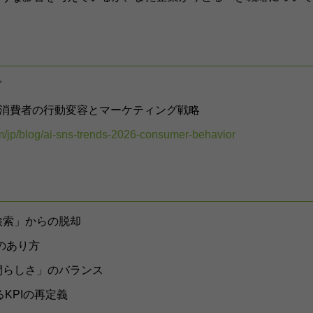
グ
6：消費者の行動変容とマーケティング戦略
m/jp/blog/ai-sns-trends-2026-consumer-behavior
検索」からの脱却
のあり方
間らしさ」のバランス
KPIの再定義