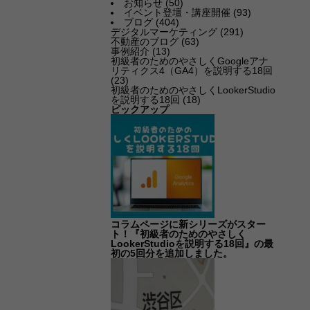
お知らせ
(50)
イベント登壇・講座開催
(93)
ブログ
(404)
デジタルマーケティング
(291)
不動産のブログ
(63)
事例紹介
(13)
初級者のためのやさしくGoogleアナ
リティクス4（GA4）を説明する18回
(23)
初級者のためのやさしくLookerStudio
を説明する18回
(18)
ピックアップ
コラムページに新シリーズがスター
ト！『初級者のためのやさしく
LookerStudioを説明する18回』の最
初の5回分を追加しました。