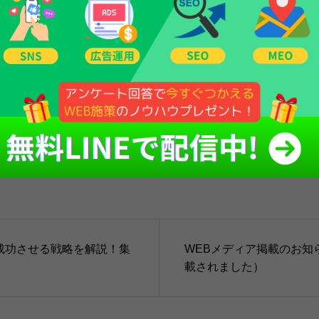
b集客術「デジタル・マーケティング超入門」（https://amzn.asia/d/
s://yoshikazunomori.com/
Tweet
Share
Hatena
Pocket
RSS
feedly
Pi
成功させる戦略を解説！集
WEBメディア掲載のお知
載されました）