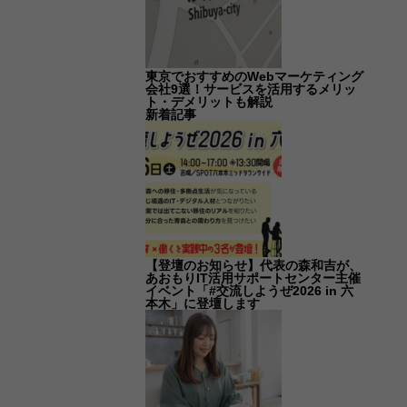
東京でおすすめのWebマーケティング
会社9選！サービスを活用するメリッ
ト・デメリットも解説
新着記事
【登壇のお知らせ】代表の森和吉が、
あおもりIT活用サポートセンター主催
イベント「#交流しようぜ2026 in 六
本木」に登壇します