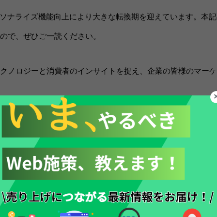
ーソナライズ機能向上により大きな転換期を迎えています。本記
ので、ぜひご一読ください。
クノロジーと消費者のインサイトを捉え、企業の皆様のマーケ
 代表取締役
。2019年11月、ライフワークとしてデジタル・マーケティングに携わ
業種の事業案件を手掛けている。コンテンツ立ち上げ後の集客や運用、
、「Webを使った集客」を強みとするウェブ解析士マスター、チーフS