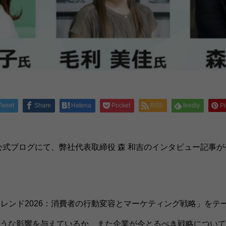
Tweet
Share
Hatena
Pocket
RSS
feedly
Pi
が運営する公式ブログにて、弊社代表取締役 森 和吉のインタビュー
トレンド2026：消費者の行動変容とマーケティング戦略」をテー
うな影響を与えているか、また企業が今とるべき戦略について