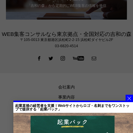
「吉和の森」から定期的にWEB集客の情報を発信
WEB集客コンサルなら東京拠点・全国対応の吉和の森
〒105‐0013 東京都港区浜松町2-2-15 浜松町ダイヤビル2F
03-6820-4514
会社案内
事業内容
起業直後の経営者を支援！Webサイトからロゴ・名刺までをワンストッ
代表からの想い
プで提供する「起業パック」
お知らせ
メディア掲載