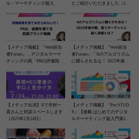
ル・マーケティング超入
とご紹介いただきました（202
門」』夕刊フジ（2月16日）
3年9月27日）
【メディア掲載】『Web担当
【メディア掲載】『Web担当
者Forum』…デジタルマーケ
者Forum』「Xのアルゴリズム
ティングの罠「PRの評価指標
に踊らされるな！ 2025年後半
はCPAではない？ “農耕”のよ
戦、狙うターゲットに届く投
うに信頼を育てる長期ブラン
稿とは？」（2025年6月26日）
ド戦略」（2025年12月23日）
【メディア出演】Xで市村一
【メディア掲載】『Pre.STUD
貴さんと対談スペースします
Y』【連載:はじめてのデジタ
（2025年2月24日）
ルマーケティング超入門第2
回】（2023年4月27日）