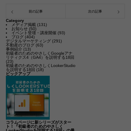
前の記事
次の記事
Category
メディア掲載
(131)
お知らせ
(50)
イベント登壇・講座開催
(93)
ブログ
(404)
デジタルマーケティング
(291)
不動産のブログ
(63)
事例紹介
(13)
初級者のためのやさしくGoogleアナ
リティクス4（GA4）を説明する18回
(23)
初級者のためのやさしくLookerStudio
を説明する18回
(18)
ピックアップ
コラムページに新シリーズがスター
ト！『初級者のためのやさしく
LookerStudioを説明する18回』の最