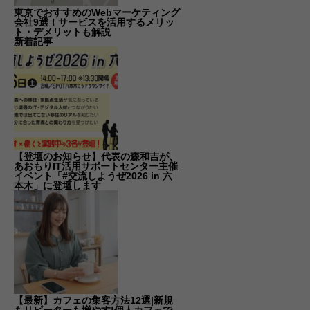
東京でおすすめのWebマーケティング
会社9選！サービスを活用するメリッ
ト・デメリットも解説
新着記事
【登壇のお知らせ】代表の森和吉が、
あおもりIT活用サポートセンター主催
イベント「#交流しようぜ2026 in 六
本木」に登壇します
【最新】カフェの集客方法12選|新規