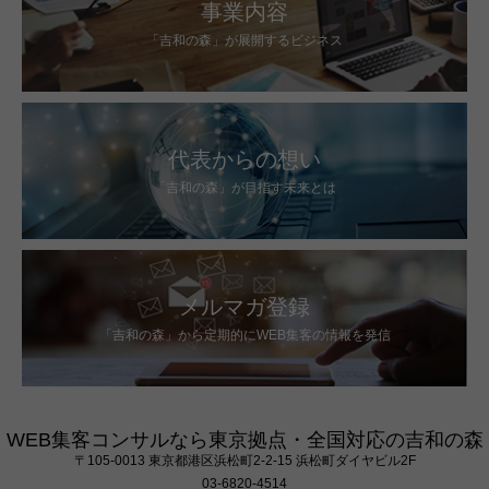
事業内容
「吉和の森」が展開するビジネス
代表からの想い
「吉和の森」が目指す未来とは
メルマガ登録
「吉和の森」から定期的にWEB集客の情報を発信
WEB集客コンサルなら東京拠点・全国対応の吉和の森
〒105‐0013 東京都港区浜松町2-2-15 浜松町ダイヤビル2F
03-6820-4514