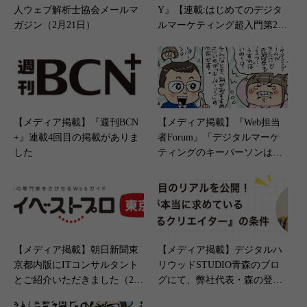
人ウェブ解析士協会メールマ
Y』【連載:はじめてのデジタ
ガジン（2月21日）
ルマーケティング超入門第2
回】（2023年4月27日）
【メディア掲載】『週刊BCN
【メディア掲載】『Web担当
+』連載4回目の掲載がありま
者Forum』「デジタルマーケ
した
ティングのキーパーソンは
誰？」（2023年12月20日）
【メディア掲載】朝日新聞東
【メディア掲載】デジタルハ
京都内版にITコンサルタント
リウッドSTUDIO青森のブロ
とご紹介いただきました（202
グにて、弊社代表・森の登壇
3年9月27日）
レポートが掲載されました