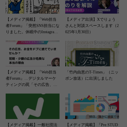
【メディア掲載】『Web担当
【メディア出演】Xでりょう
者Forum』「突然SNS担当にな
さんと対談スペースします（2
りました。休眠中のInstagram
025年1月30日）
アカウントはありますが、何
から始めればいいですか？」
（2024年3月12日）
【メディア掲載】『Web担当
「竹内由恵のT-Times」（ニッ
者Forum』…デジタルマーケ
ポン放送）に出演しました
ティングの罠「その広告、お
金をドブに捨てていません
か？ 短期・少額の広告が危険
な本当の理由」（2025年8月28
日）
【メディア掲載】一般社団法
【メディア掲載】『Pre.STUD