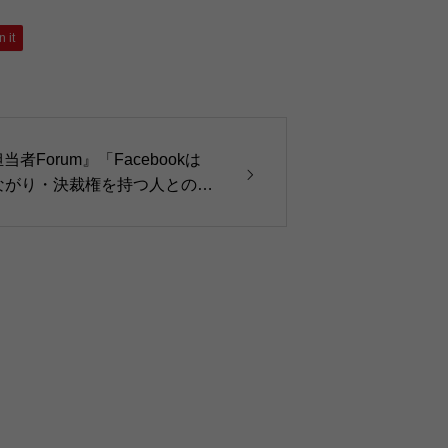
n it
Forum』「Facebookは
ながり・決裁権を持つ人とのつ
23年7月27日）