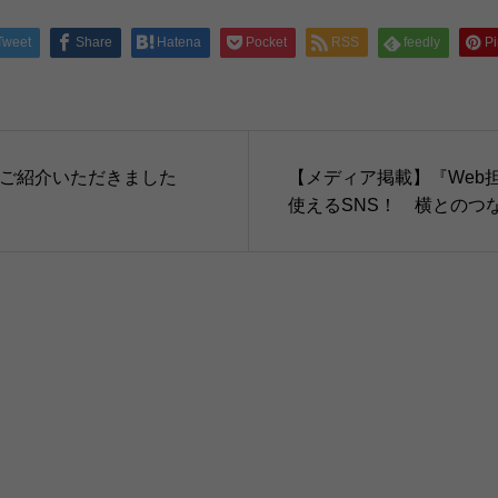
Tweet
Share
Hatena
Pocket
RSS
feedly
Pi
でご紹介いただきました
【メディア掲載】『Web担当者
使えるSNS！ 横とのつ
ながりを活用しよう」（20