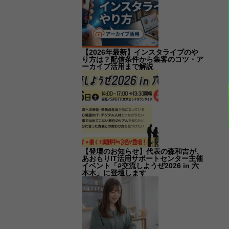
【2026年最新】インスタライブのや
り方は？配信条件から集客のコツ・ア
ーカイブ活用まで解説
【登壇のお知らせ】代表の森和吉が、
あおもりIT活用サポートセンター主催
イベント「#交流しようぜ2026 in 六
本木」に登壇します