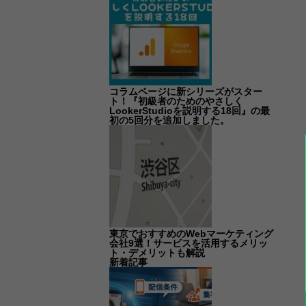
コラムページに新シリーズがスター
ト！『初級者のためのやさしく
LookerStudioを説明する18回』の最
初の5回分を追加しました。
東京でおすすめのWebマーケティング
会社9選！サービスを活用するメリッ
ト・デメリットも解説
新着記事