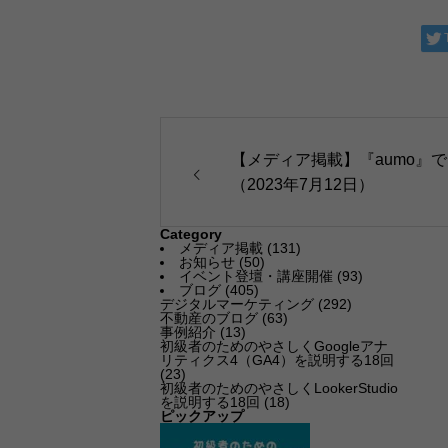
【メディア掲載】『aumo』
（2023年7月12日）
Category
メディア掲載
(131)
お知らせ
(50)
イベント登壇・講座開催
(93)
ブログ
(405)
デジタルマーケティング
(292)
不動産のブログ
(63)
事例紹介
(13)
初級者のためのやさしくGoogleアナ
リティクス4（GA4）を説明する18回
(23)
初級者のためのやさしくLookerStudio
を説明する18回
(18)
ピックアップ