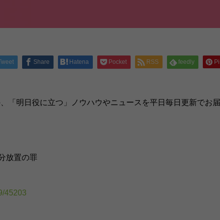
Tweet
Share
Hatena
Pocket
RSS
feedly
Pi
、「明日役に立つ」ノウハウやニュースを平日毎日更新でお届
人分放置の罪
19/45203