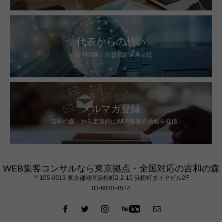
代表からの想い
「吉和の森」が目指す未来とは
メルマガ登録
「吉和の森」から定期的にWEB集客の情報を発信
WEB集客コンサルなら東京拠点・全国対応の吉和の森
〒105‐0013 東京都港区浜松町2-2-15 浜松町ダイヤビル2F
03-6820-4514