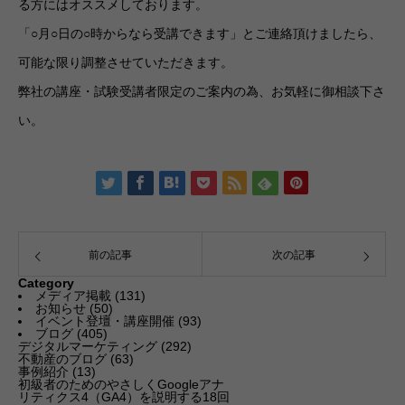
る方にはオススメしております。
「○月○日の○時からなら受講できます」とご連絡頂けましたら、
可能な限り調整させていただきます。
弊社の講座・試験受講者限定のご案内の為、お気軽に御相談下さ
い。
前の記事
次の記事
Category
メディア掲載
(131)
お知らせ
(50)
イベント登壇・講座開催
(93)
ブログ
(405)
デジタルマーケティング
(292)
不動産のブログ
(63)
事例紹介
(13)
初級者のためのやさしくGoogleアナ
リティクス4（GA4）を説明する18回