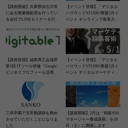
【講座開催】兵庫県加古川市
【イベント登壇】「デジタル
にある廃棄物処理を行ってい
ハリウッドSTUDIO青森5月イ
る会社でLINEセミナーを行い
ベント オンラインで集客力ア
ました（2023年10月12日）
ップ！Googleビジネスプロフ
ィール勉強会」＜2024年5月18
日（土）開催＞
【講座登壇】福島商工会議所
【イベント登壇】「デジタル
第1回 ITツール研修『Google
ハリウッドSTUDIO青森5月イ
ビジネスプロフィール活用
ベント デジタルマーケティン
術』＜2024年10月28日開催＞
グ 超集客術」＜2024年5月17
日（土）開催＞
三幸学園で非常勤講師を務め
【講座開催】2月は『初級SNS
させていただくことになりま
マネージャー養成講座』を18
した
日（土）に開催します