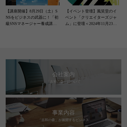
【講座開催】8月29日（土）S
【イベント登壇】風笑堂のイ
NSをビジネスの武器に！「初
ベント「クリエイターズジャ
級SNSマネージャー養成講
ム」に登壇＜2024年11月23日
座」オンライン開講のお知ら
（土）開催＞
せ
会社案内
「吉和の森」について
事業内容
「吉和の森」が展開するビジネス