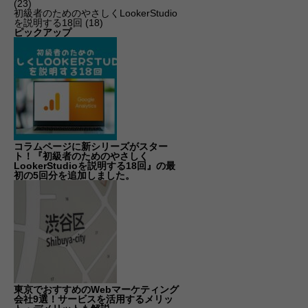
(23)
初級者のためのやさしくLookerStudio
を説明する18回
(18)
ピックアップ
コラムページに新シリーズがスター
ト！『初級者のためのやさしく
LookerStudioを説明する18回』の最
初の5回分を追加しました。
東京でおすすめのWebマーケティング
会社9選！サービスを活用するメリッ