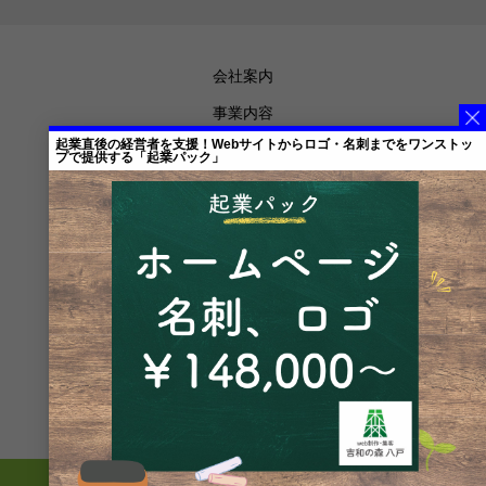
会社案内
事業内容
起業直後の経営者を支援！Webサイトからロゴ・名刺までをワンストッ
代表からの想い
プで提供する「起業パック」
お知らせ
メディア掲載
ブログ
プライバシーポリシー
特定商取引法に基づく表記
メルマガ登録
お問合せ