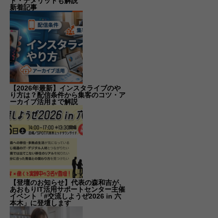
ト・デメリットも解説
新着記事
【2026年最新】インスタライブのや
り方は？配信条件から集客のコツ・ア
ーカイブ活用まで解説
【登壇のお知らせ】代表の森和吉が、
あおもりIT活用サポートセンター主催
イベント「#交流しようぜ2026 in 六
本木」に登壇します