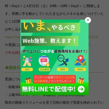
時＜Day1＞と4月22日（土）10時～16時＜Day2＞ に開催しま
す。実際に手を動かしていただきながらスキルを身につけていた
だく2日間の講座になります。
お申し込みはこちらよりお願いいたします。
https://membership.waca.world/course/sns-advanced/22275/
※受講には初級SNSマネージャー資格の保有が必須です。
※申込締切：4月2日（日）
◆講座日時リクエストについて
受講について受講日時リクエストを受け付けております。
・初級SNSマネージャー養成講座（1日4時間程度）
・上級SNSマネージャー養成講座（2日各6時間程度）
既存の開催スケジュールを見て日程の都合で受講を諦められてい