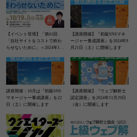
【イベント登壇】「第61回
【講座開催】『初級SNSマネ
「自社サイトをコストで終わ
ージャー養成講座』を2024年9
らせないために」＜2024年10
月21日（土）に開催します
月19日（土）開催＞
講座開催：10月は『初級SNS
【講座開催】『ウェブ解析士
マネージャー養成講座』を22
認定講座』を2024年11月29日
日（土）に開催します
（金）に開催します