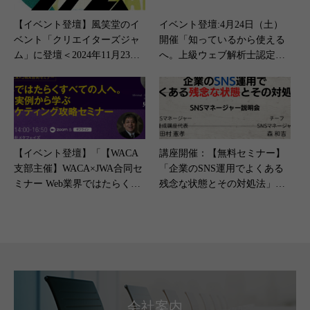
【イベント登壇】風笑堂のイ
イベント登壇:4月24日（土）
ベント「クリエイターズジャ
開催「知っているから使える
ム」に登壇＜2024年11月23日
へ。上級ウェブ解析士認定講
（土）開催＞
座説明会」
【イベント登壇】「【WACA
講座開催：【無料セミナー】
支部主催】WACA×JWA合同セ
「企業のSNS運用でよくある
ミナー Web業界ではたらくす
残念な状態とその対処法」（1
べての人へ。 最新事例・実例
2月17日）
から学ぶWebマーケティング
攻略セミナー」＜2023年12月9
日（土）開催＞
会社案内