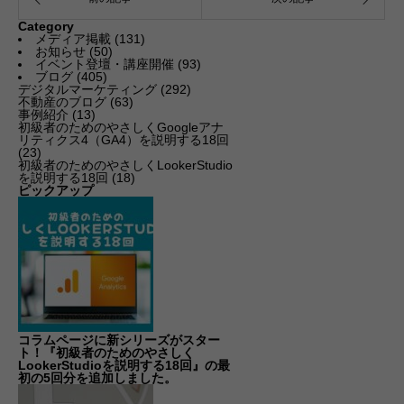
Category
メディア掲載
(131)
お知らせ
(50)
イベント登壇・講座開催
(93)
ブログ
(405)
デジタルマーケティング
(292)
不動産のブログ
(63)
事例紹介
(13)
初級者のためのやさしくGoogleアナ
リティクス4（GA4）を説明する18回
(23)
初級者のためのやさしくLookerStudio
を説明する18回
(18)
ピックアップ
コラムページに新シリーズがスター
ト！『初級者のためのやさしく
LookerStudioを説明する18回』の最
初の5回分を追加しました。