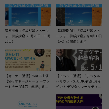
講座開催：初級SNSマネージ
【講座開催】『初級SNSマネ
ャー養成講座（9月29日・10月
ージャー養成講座』を8月30日
23日）
（水）に開催します
【セミナー登壇】WACA主催
【イベント登壇】「デジタル
【SNSマネージャー オープン
ハリウッドSTUDIO青森5月イ
セミナー Vol.7】 無理な要求
ベント デジタルマーケティン
をかわす！SNS運用代行の賢
グ 超集客術」＜2024年5月17
い立ち回り方（9月22日
日（土）開催＞
（月））