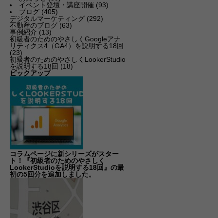
イベント登壇・講座開催
(93)
ブログ
(405)
デジタルマーケティング
(292)
不動産のブログ
(63)
事例紹介
(13)
初級者のためのやさしくGoogleアナ
リティクス4（GA4）を説明する18回
(23)
初級者のためのやさしくLookerStudio
を説明する18回
(18)
ピックアップ
コラムページに新シリーズがスター
ト！『初級者のためのやさしく
LookerStudioを説明する18回』の最
初の5回分を追加しました。