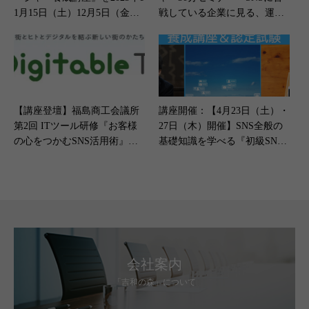
1月15日（土）12月5日（金）
戦している企業に見る、運用
に開催します
企画書の大きい存在、とか」
（1月12日開催）
【講座登壇】福島商工会議所
講座開催：【4月23日（土）・
第2回 ITツール研修『お客様
27日（木）開催】SNS全般の
の心をつかむSNS活用術』＜2
基礎知識を学べる『初級SNS
025年1月20日開催＞
マネージャー養成講座』
会社案内
「吉和の森」について