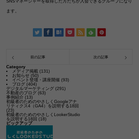
SNSマネージャーを取得した方たちが入会できるグループになり
ます。
前の記事
次の記事
Category
メディア掲載
(131)
お知らせ
(50)
イベント登壇・講座開催
(93)
ブログ
(404)
デジタルマーケティング
(291)
不動産のブログ
(63)
事例紹介
(13)
初級者のためのやさしくGoogleアナ
リティクス4（GA4）を説明する18回
(23)
初級者のためのやさしくLookerStudio
を説明する18回
(18)
ピックアップ