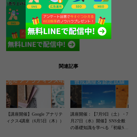
関連記事
【講座開催】Google アナリテ
講座開催：【7月9日（土）・7
ィクス4講座（6月5日（木））
月27日（水）開催】SNS全般
の基礎知識を学べる『初級SN
Sマネージャー養成講座』