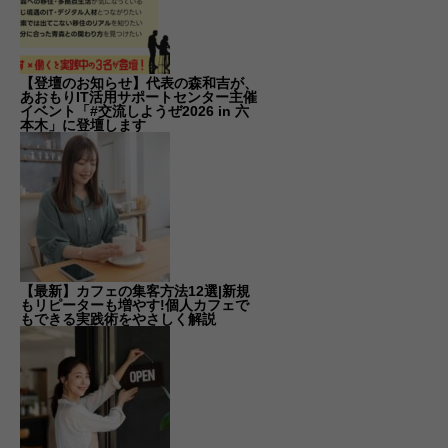
【登壇のお知らせ】代表の森和吉が、
あおもりIT活用サポートセンター主催
イベント「#交流しようぜ2026 in 六
本木」に登壇します
【最新】カフェの集客方法12選|新規
もリピーターも増やす!個人カフェで
もできる実践術をやさしく解説