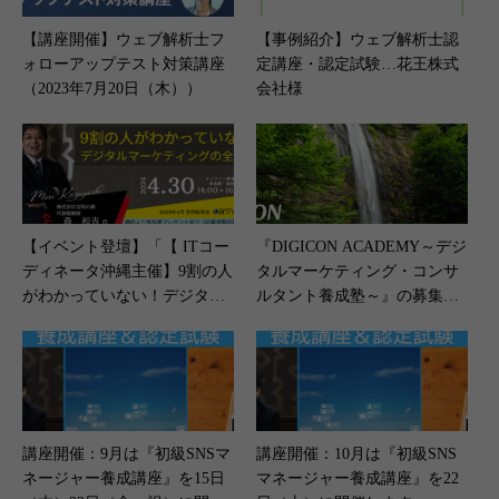
【講座開催】ウェブ解析士フ
【事例紹介】ウェブ解析士認
ォローアップテスト対策講座
定講座・認定試験…花王株式
（2023年7月20日（木））
会社様
【イベント登壇】「【 ITコー
『DIGICON ACADEMY～デジ
ディネータ沖縄主催】9割の人
タルマーケティング・コンサ
がわかっていない！デジタル
ルタント養成塾～』の募集を4
マーケティングの全体像」＜2
月20日（土）よりはじめまし
024年4月30日（火）開催＞
た
講座開催：9月は『初級SNSマ
講座開催：10月は『初級SNS
ネージャー養成講座』を15日
マネージャー養成講座』を22