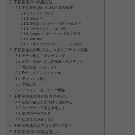
不動産投資の集客方法
不動産投資向けのWeb集客施策
コンテンツSEO
Web広告
資料ダウンロード・MAツール活用
ポータルサイトへの掲載
Googleマイビジネスの登録と運用
YouTube
メルマガなどのナーチャリング施策
不動産会社が取り組むべきオフライン集客
チラシ配り・ポスティング
新聞・雑誌への広告掲載・折込チラシ
電話営業（テレアポ）
FAX・ダイレクトメール
ティッシュ配り
看板広告
イベント・セミナーの開催
不動産投資会社の集客のポイント
自社の強みを見つけて強化する
ターゲット市場を選定する
車で内見ができる
口コミの評価が良い
不動産投資の集客なら吉和の森！
不動産投資の集客は難しい