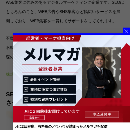
Web集客に強みのあるデジタルマーケティング企業です。SEOは
もちろんのこと、WEB広告やSNS集客など幅広いサービスを展
開しており、WEB集客を一貫してサポートをしてくれます。
不動産向けのWEB集客も対応可能なので、集客で苦戦している
不動産会社にはぴったりでしょう。気になった方は、ぜひ吉和の
森のサービスをチェックしてみてください。
株式会社吉和の森の公式HPはこちら
SEO対策を徹底し不動産サイトを上位表示
させよう
月に2回程度、有料級のノウハウが詰まったメルマガを配信