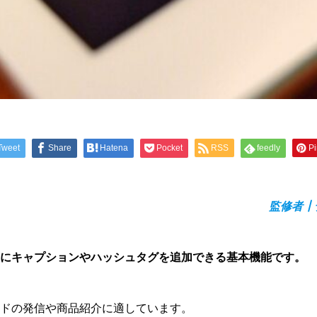
Tweet
Share
Hatena
Pocket
RSS
feedly
Pi
監修者┃
にキャプションやハッシュタグを追加できる基本機能です。
ドの発信や商品紹介に適しています。