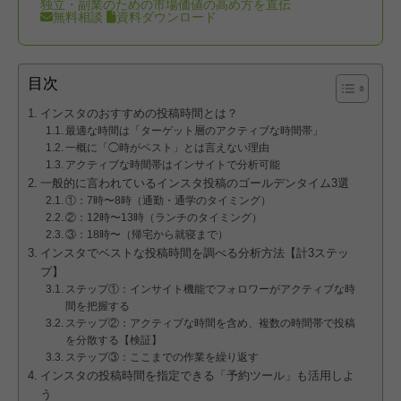
独立・副業のための市場価値の高め方を直伝
無料相談
資料ダウンロード
目次
インスタのおすすめの投稿時間とは？
最適な時間は「ターゲット層のアクティブな時間帯」
一概に「◯時がベスト」とは言えない理由
アクティブな時間帯はインサイトで分析可能
一般的に言われているインスタ投稿のゴールデンタイム3選
①：7時〜8時（通勤・通学のタイミング）
②：12時〜13時（ランチのタイミング）
③：18時〜（帰宅から就寝まで）
インスタでベストな投稿時間を調べる分析方法【計3ステッ
プ】
ステップ①：インサイト機能でフォロワーがアクティブな時
間を把握する
ステップ②：アクティブな時間を含め、複数の時間帯で投稿
を分散する【検証】
ステップ③：ここまでの作業を繰り返す
インスタの投稿時間を指定できる「予約ツール」も活用しよ
う