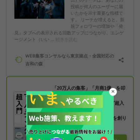
「20万人の集客」「月商1億」を叩
き出す
『デジタル・マーケティング超入
門』の著者が
「Web集客の仕組み」で売上を創り
ます