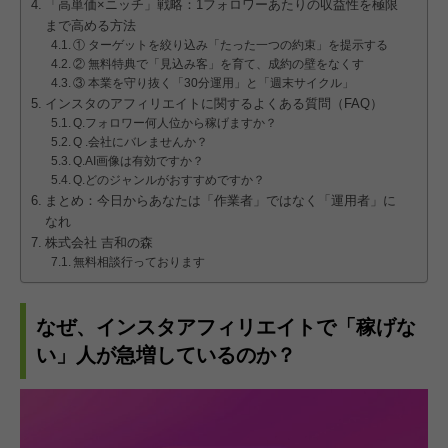
「高単価×ニッチ」戦略：1フォロワーあたりの収益性を極限
まで高める方法
① ターゲットを絞り込み「たった一つの約束」を提示する
② 無料特典で「見込み客」を育て、成約の壁をなくす
③ 本業を守り抜く「30分運用」と「週末サイクル」
インスタのアフィリエイトに関するよくある質問（FAQ）
Q.フォロワー何人位から稼げますか？
Q .会社にバレませんか？
Q.AI画像は有効ですか？
Q.どのジャンルがおすすめですか？
まとめ：今日からあなたは「作業者」ではなく「運用者」に
なれ
株式会社 吉和の森
無料相談行っております
なぜ、インスタアフィリエイトで「稼げな
い」人が急増しているのか？