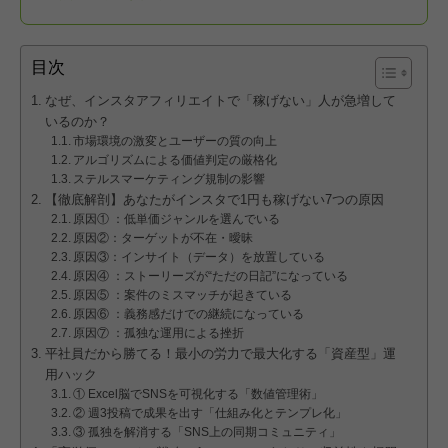
目次
なぜ、インスタアフィリエイトで「稼げない」人が急増して
いるのか？
市場環境の激変とユーザーの質の向上
アルゴリズムによる価値判定の厳格化
ステルスマーケティング規制の影響
【徹底解剖】あなたがインスタで1円も稼げない7つの原因
原因① ：低単価ジャンルを選んでいる
原因②：ターゲットが不在・曖昧
原因③：インサイト（データ）を放置している
原因④ ：ストーリーズが“ただの日記”になっている
原因⑤ ：案件のミスマッチが起きている
原因⑥ ：義務感だけでの継続になっている
原因⑦ ：孤独な運用による挫折
平社員だから勝てる！最小の労力で最大化する「資産型」運
用ハック
① Excel脳でSNSを可視化する「数値管理術」
② 週3投稿で成果を出す「仕組み化とテンプレ化」
③ 孤独を解消する「SNS上の同期コミュニティ」