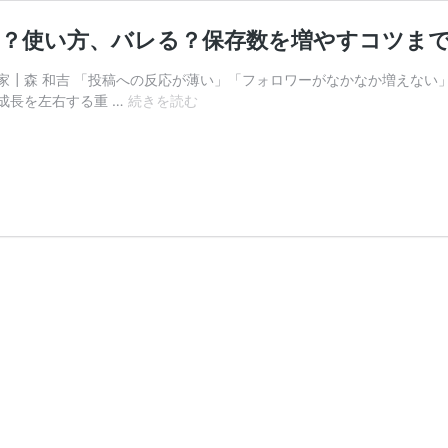
」とは？使い方、バレる？保存数を増やすコツま
┃森 和吉 「投稿への反応が薄い」「フォロワーがなかなか増えない」そん
【完
成長を左右する重 …
続きを読む
全
ガ
イ
ド】
Instagram
の
「保
存」
と
は？
使
い
方、
バ
レ
る？