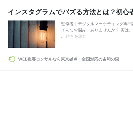
インスタグラムでバズる方法とは？初心者
監修者┃デジタルマーケティング専門
そんなお悩み、ありませんか？ 実は
イ
…
続きを読む
ン
ス
タ
WEB集客コンサルなら東京拠点・全国対応の吉和の森
グ
ラ
ム
で
バ
ズ
る
方
法
と
は？
初