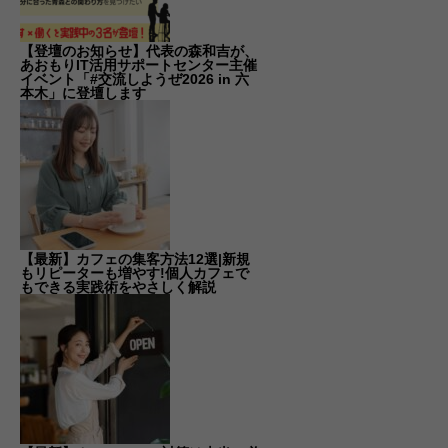
【登壇のお知らせ】代表の森和吉が、
あおもりIT活用サポートセンター主催
イベント「#交流しようぜ2026 in 六
本木」に登壇します
【最新】カフェの集客方法12選|新規
もリピーターも増やす!個人カフェで
もできる実践術をやさしく解説