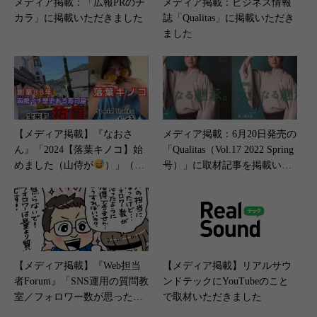
メディア掲載：「広報PRのチ
メディア掲載：ビジネス情報
カラ」に掲載いただきました
誌「Qualitas」に掲載いただき
ました
【メディア掲載】『なおさ
メディア掲載：6月20日発売の
ん』「2024【落葉キノコ】始
「Qualitas（Vol.17 2022 Spring
めました（山侍が
）」（20
号）」に取材記事を掲載いた
24年9月16日）
だきました
【メディア掲載】『Web担当
【メディア掲載】リアルサウ
者Forum』「SNS運用の質問教
ンドテックにYouTubeのこと
室／フォロワー数が思ったよ
で取材いただきました
うに獲得できません……どう