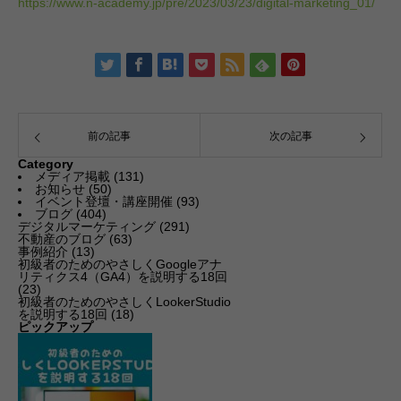
https://www.n-academy.jp/pre/2023/03/23/digital-marketing_01/
前の記事
次の記事
Category
メディア掲載
(131)
お知らせ
(50)
イベント登壇・講座開催
(93)
ブログ
(404)
デジタルマーケティング
(291)
不動産のブログ
(63)
事例紹介
(13)
初級者のためのやさしくGoogleアナ
リティクス4（GA4）を説明する18回
(23)
初級者のためのやさしくLookerStudio
を説明する18回
(18)
ピックアップ