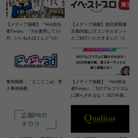
【メディア掲載】『Web担当
【メディア掲載】朝日新聞東
者Forum』「Xを運用して3ヶ
京都内版にITコンサルタント
月。いいねもほとんどつか
とご紹介いただきました（202
ず、反応もとれません。どう
4年9月27日）
すればいいでしょうか？」（2
024年11月21日）
事例掲載：「どこどこad」導
【メディア掲載】『Web担当
入事例掲載
者Forum』「Xのアルゴリズム
に踊らされるな！ 2025年後半
戦、狙うターゲットに届く投
稿とは？」（2025年6月26日）