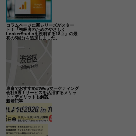
コラムページに新シリーズがスター
ト！『初級者のためのやさしく
LookerStudioを説明する18回』の最
初の5回分を追加しました。
東京でおすすめのWebマーケティング
会社9選！サービスを活用するメリッ
ト・デメリットも解説
新着記事