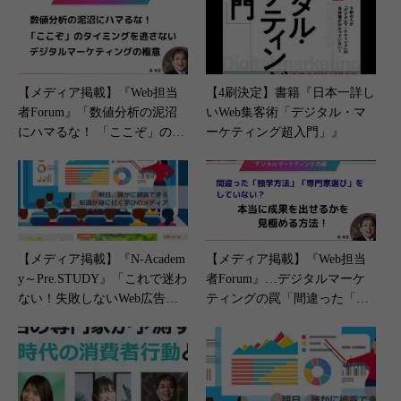
【メディア掲載】『Web担当
【4刷決定】書籍『日本一詳し
者Forum』「数値分析の泥沼
いWeb集客術「デジタル・マ
にハマるな！ 「ここぞ」のタ
ーケティング超入門」』
イミングを逃さないデジタル
マーケティングの極意」（202
5年8月1日）
【メディア掲載】『N-Academ
【メディア掲載】『Web担当
y～Pre.STUDY』「これで迷わ
者Forum』…デジタルマーケ
ない！失敗しないWeb広告の
ティングの罠「間違った「独
選び方と成果を出すための秘
学」「専門家選び」をしてい
訣」（2024年12月26日）
ない？ 本当に成果を出せるか
を見極める方法！」（2025年1
1月25日）