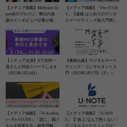
【メディア掲載】Meltwater Ja
【メディア掲載】『Pre.STUD
pan様のブログに、弊社代表
Y』【連載:はじめてのデジタ
森のインタビュー記事が掲載
ルマーケティング超入門第2
されました（2026年3月5日）
回】（2023年4月27日）
【メディア出演】Xで市村一
【書籍出版】デジタルマーケ
貴さんと対談スペースします
ティング・コンサルタント入
（2025年2月24日）
門（2025年3月17日（月））
【メディア掲載】『N-Academ
【メディア掲載】『U-NOT
y～Pre.STUDY』「誰に」届け
E』【“炎上”なんて怖くない！
るかを科学する～顧客理解の3
デジタルマーケティングは“魔