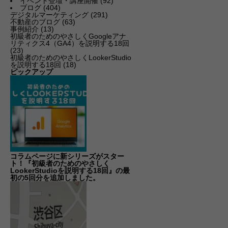
イベント登壇・講座開催
(92)
ブログ
(404)
デジタルマーケティング
(291)
不動産のブログ
(63)
事例紹介
(13)
初級者のためのやさしくGoogleアナ
リティクス4（GA4）を説明する18回
(23)
初級者のためのやさしくLookerStudio
を説明する18回
(18)
ピックアップ
コラムページに新シリーズがスター
ト！『初級者のためのやさしく
LookerStudioを説明する18回』の最
初の5回分を追加しました。