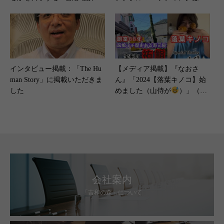
ステップ「3C・STP・カスタ
法の薬”!?企業SNSアカウント
マージャーニー」（2025年11
運用で大切なことは？】（202
月13日）
3年5月1日）
インタビュー掲載：「The Hu
【メディア掲載】『なおさ
man Story」に掲載いただきま
ん』「2024【落葉キノコ】始
した
めました（山侍が
）」（20
24年9月16日）
会社案内
「吉和の森」について