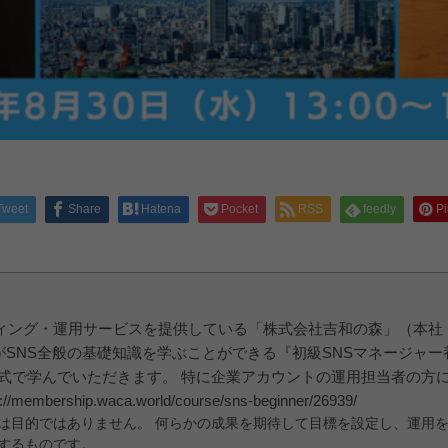
Tweet
Share
Hatena
Pocket
RSS
feedly
Pi
ィング・運用サービスを提供している「株式会社吉和の森」（本社：
mori.com/）がSNS全般の基礎知識を学ぶことができる『初級SNSマネー
式で学んでいただきます。 特に企業アカウントの運用担当者の方に
ship.waca.world/course/sns-beginner/26939/
のは目的ではありません。 何らかの成果を期待して目標を設定し、運用
するものです。