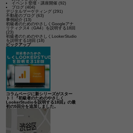
イベント登壇・講座開催
(92)
ブログ
(404)
デジタルマーケティング
(291)
不動産のブログ
(63)
事例紹介
(13)
初級者のためのやさしくGoogleアナ
リティクス4（GA4）を説明する18回
(23)
初級者のためのやさしくLookerStudio
を説明する18回
(18)
ピックアップ
コラムページに新シリーズがスター
ト！『初級者のためのやさしく
LookerStudioを説明する18回』の最
初の5回分を追加しました。