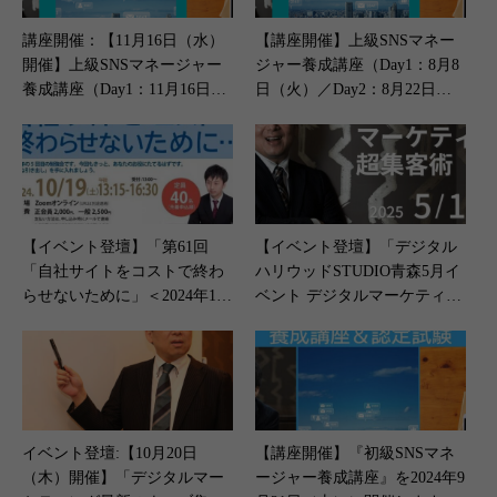
講座開催：【11月16日（水）
【講座開催】上級SNSマネー
開催】上級SNSマネージャー
ジャー養成講座（Day1：8月8
養成講座（Day1：11月16日
日（火）／Day2：8月22日
（水）／Day2：12月1日
（火））
（木））
【イベント登壇】「第61回
【イベント登壇】「デジタル
「自社サイトをコストで終わ
ハリウッドSTUDIO青森5月イ
らせないために」＜2024年10
ベント デジタルマーケティン
月19日（土）開催＞
グ 超集客術」＜2024年5月17
日（土）開催＞
イベント登壇:【10月20日
【講座開催】『初級SNSマネ
（木）開催】「デジタルマー
ージャー養成講座』を2024年9