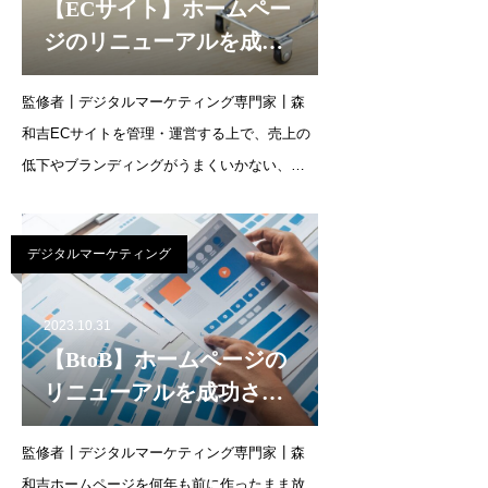
【ECサイト】ホームペー
ジのリニューアルを成功
させるために
監修者┃デジタルマーケティング専門家┃森
和吉ECサイトを管理・運営する上で、売上の
低下やブランディングがうまくいかない、シ
ステム・機能が希望した形で働いていないな
どの悩みは避けられません。これらはECサイ
デジタルマーケティング
トを適切にリニューアルすることで、解決で
きるでしょう。E
2023.10.31
【BtoB】ホームページの
リニューアルを成功させ
るために
監修者┃デジタルマーケティング専門家┃森
和吉ホームページを何年も前に作ったまま放