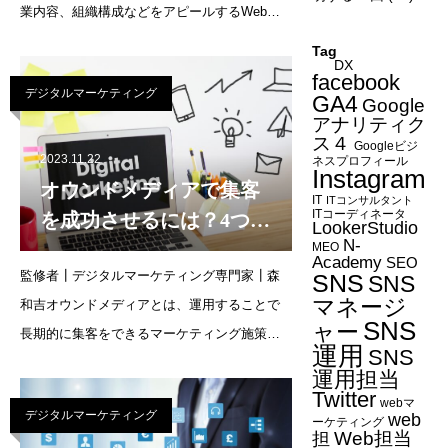
業内容、組織構成などをアピールするWebサ
イトは、インターネットが普及した昨今の環
Tag
DX
境において重要です。しかし、サイト制作経
facebook
デジタルマーケティング
験がないままに自社でWebサイトを構築する
GA4
Google
アナリティク
場合、何から手を
ス４
Googleビジ
2023.11.22
ネスプロフィール
Instagram
オウンドメディアで集客
IT
ITコンサルタント
ITコーディネータ
を成功させるには？4つの
LookerStudio
N-
鉄板集客方法も紹介
MEO
Academy
SEO
監修者┃デジタルマーケティング専門家┃森
SNS
SNS
マネージ
和吉オウンドメディアとは、運用することで
SNS
ャー
長期的に集客をできるマーケティング施策の1
運用
SNS
つです。ただし、オウンドメディアは単に運
運用担当
営すればよいというわけではなく、集客に成
Twitter
webマ
デジタルマーケティング
web
功するためのコツがあります。そこで今回
ーケティング
Web担当
担