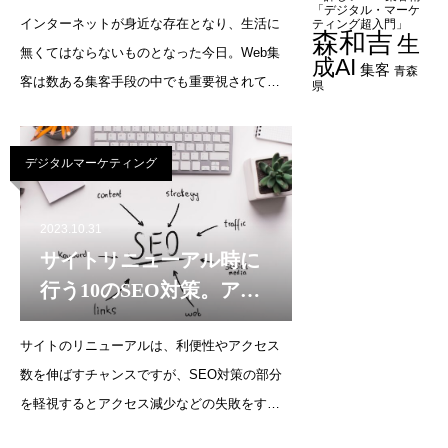
「デジタル・マーケ
インターネットが身近な存在となり、生活に
ティング超入門」
森和吉
生
無くてはならないものとなった今日。Web集
成AI
集客
青森
客は数ある集客手段の中でも重要視されてお
県
り、Web集客コンサルティング会社が増えて
います。そこで今回は、東京のWeb集客コン
デジタルマーケティング
サルティング会社に強いおすすめの制作会社
をご紹介します。
2023.10.31
サイトリニューアル時に
行う10のSEO対策。アク
セス減少した失敗例や注
サイトのリニューアルは、利便性やアクセス
意すること
数を伸ばすチャンスですが、SEO対策の部分
を軽視するとアクセス減少などの失敗をする
恐れがあります。サイトのリニューアル時に