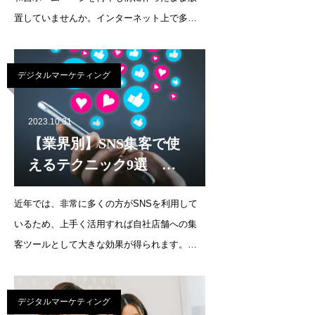
置していませんか。インターネット上で多く
のお客さんに営業できる便利なツールを、活
かさないことはもったいないことです。BtoB
デジタルマーケティング
のホームページリニューアルでは、デザイン
を新しくするだけ
2023.10.31
【業界別】SNS集客で使
えるテクニック9選
X（元twitter）編
近年では、非常に多くの方がSNSを利用して
いるため、上手く活用すれば自社店舗への集
客ツールとして大きな効果が得られます。し
かし、ノウハウがない状態でSNSを運用して
も集客が上手くいかず、どのようにすれば効
デジタルマーケティング
果的な集客ができるのかを知りたいという方