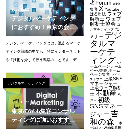
は、オウンドメディア
者Forum
web
X
集客
Youtube
2023.11.22
ウェブ
ぱる出版
デジタルマーケティング
ウェブ
解析士
解析士協会
コ
におすすめ！東京の会社
セ
ンサルティング
デジ
17選
ミナー
タルマ
デジタルマーケティングとは、数あるマーケ
ーケテ
ティング戦略の中でも、特にインターネット
ィング
やIT技術を介して行う戦略のことです。デジ
ホ
ームページ
ホーム
タルマーケティングは自社ですることもでき
ホーム
ページ制作
ページ集客
マイベ
ますが、デジタルマーケティングの会社に依
上級SNS
ストプロ
マネージャー
デジタルマーケティング
頼することでより効率的に実施できます。そ
上級ウェブ解析
不動産
こで今回は、東京でデジタルマ
士
八
初級
戸市
2023.11.22
SNSマネー
東京のWeb集客コンサル
吉
ジャー
ティングに強いおすすめ
和の森
日本
の制作会社を紹介
一詳しいWeb集客術