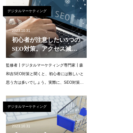
抑えておきたいSEO対策や失敗例、注意点に
デジタルマーケティング
ついて解説します。サイトリニューア
2023.10.31
初心者が注意したい5つの
SEO対策。アクセス減少
した失敗例や注意するこ
監修者┃デジタルマーケティング専門家┃森
と
和吉SEO対策と聞くと、初心者には難しいと
思う方は多いでしょう。実際に、SEO対策に
失敗しアクセスの減少を招いているケースも
あります。しかし、注意点やポイントを押さ
デジタルマーケティング
えることでこうした失敗は回避が可能です。
2023.10.31