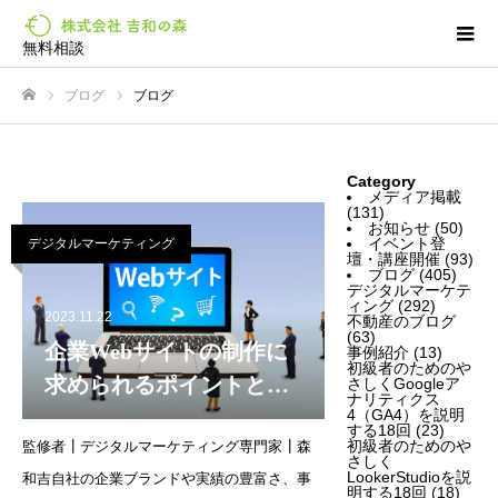
無料相談
ブログ
ブログ
ホーム
Category
メディア掲載
(131)
お知らせ
(50)
イベント登
デジタルマーケティング
壇・講座開催
(93)
ブログ
(405)
デジタルマーケテ
ィング
(292)
2023.11.22
不動産のブログ
(63)
企業Webサイトの制作に
事例紹介
(13)
初級者のためのや
求められるポイントと
さしくGoogleア
ナリティクス
は？初心者にもわかりや
4（GA4）を説明
する18回
(23)
初級者のためのや
監修者┃デジタルマーケティング専門家┃森
すく、注意点まで解説
さしく
LookerStudioを説
和吉自社の企業ブランドや実績の豊富さ、事
明する18回
(18)