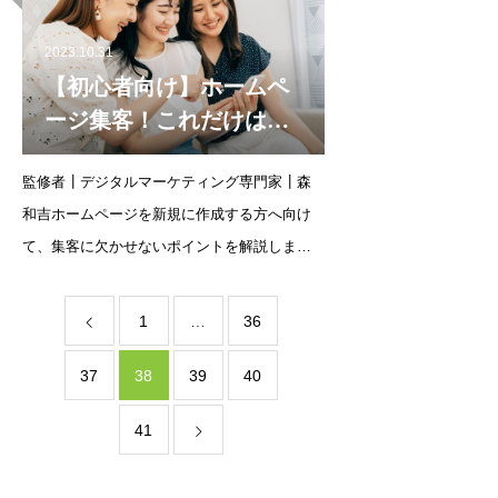
もいるのではないでしょうか。
2023.10.31
【初心者向け】ホームペ
ージ集客！これだけはや
っておきたいポイント
監修者┃デジタルマーケティング専門家┃森
和吉ホームページを新規に作成する方へ向け
て、集客に欠かせないポイントを解説しま
す。初心者はホームページ作成で挫折してし
まうパターンも多いため、ポイントを押さえ
1
…
36
た運用が大切です。初心者はホー
37
38
39
40
41