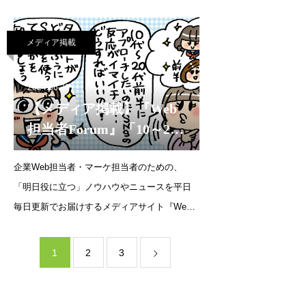
担当者Forum』で解説をいたしました。『Web
担当者Forum』ではSNSマネージャー養成講
メディア掲載
座の講師陣「チーフSNSマネージャー」のメ
ンバーが、それぞれの
2024.06.20
【メディア掲載】『Web
担当者Forum』「10～20
代前半にアプローチした
企業Web担当者・マーケ担当者のための、
いのに、SNSでの反応が
「明日役に立つ」ノウハウやニュースを平日
イマイチ。どうすればい
毎日更新でお届けするメディアサイト『Web
いですか？」（2024年6月
担当者Forum』にて、代表・森の連載が更新さ
20日）
れました。連載企画：SNS運用の質問教室10
1
2
3
～20代前半にアプローチしたいのに、SNSで
の反応がイマイ