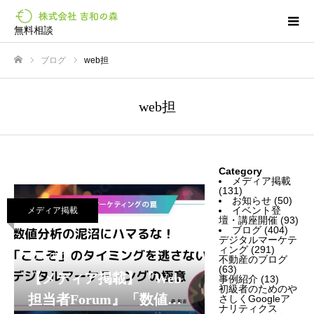
無料相談
ブログ
web担
ホーム
web担
Category
メディア掲載
(131)
お知らせ
(50)
イベント登
メディア掲載
壇・講座開催
(93)
ブログ
(404)
デジタルマーケテ
ィング
(291)
2025.08.1
不動産のブログ
(63)
【メディア掲載】『Web
事例紹介
(13)
初級者のためのや
担当者Forum』「数値分
さしくGoogleア
ナリティクス