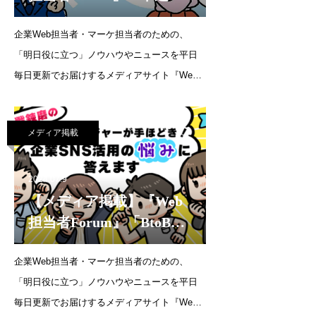
用をしたいのですが、思
企業Web担当者・マーケ担当者のための、
うようにいきません。
「明日役に立つ」ノウハウやニュースを平日
SNSで採用はできます
毎日更新でお届けするメディアサイト『Web
か？」（2024年7月19日）
担当者Forum』にて、代表・森の連載が更新さ
れました。連載企画：SNS運用の質問教室中
メディア掲載
途採用をしたいのですが、思うようにいきま
せん。SNSで採用は
2024.07.9
【メディア掲載】『Web
担当者Forum』「BtoBビ
ジネスをしている方には
企業Web担当者・マーケ担当者のための、
「Facebook広告を活用し
「明日役に立つ」ノウハウやニュースを平日
たアプローチ」が有
毎日更新でお届けするメディアサイト『Web
効！」（2024年7月9日）