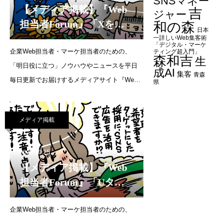
SNSマネー
【メディア掲載】『Web
吉
ジャー
担当者Forum』「Xを運
和の森
日本
用して3ヶ月。いいねもほ
一詳しいWeb集客術
「デジタル・マーケ
企業Web担当者・マーケ担当者のための、
とんどつかず、反応もと
ティング超入門」
森和吉
生
「明日役に立つ」ノウハウやニュースを平日
れません。どうすればい
成AI
集客
青森
毎日更新でお届けするメディアサイト『Web
いでしょうか？」（2024
県
担当者Forum』にて、代表・森の連載が更新さ
年11月21日）
れました。連載企画：SNS運用の質問教室Xを
メディア掲載
運用して3ヶ月。いいねもほとんどつかず、反
応もとれません。
2024.10.25
【メディア掲載】『Web
担当者Forum』「Uター
ン就職希望者をターゲッ
企業Web担当者・マーケ担当者のための、
トにした採用に、SNS広