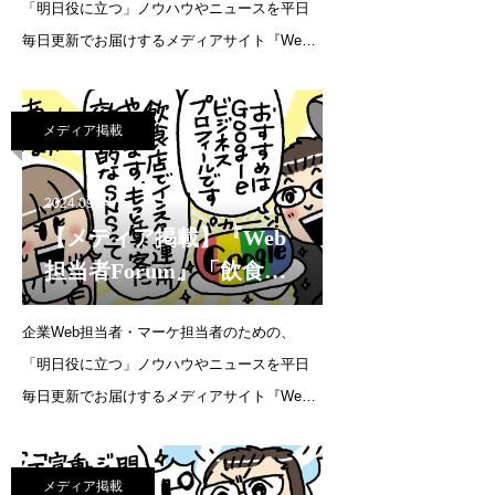
「明日役に立つ」ノウハウやニュースを平日
告を活用できますか？」
毎日更新でお届けするメディアサイト『Web
（2024年10月24日）
担当者Forum』にて、代表・森の連載が更新さ
れました。連載企画：SNS運用の質問教室Uタ
メディア掲載
ーン就職希望者をターゲットにした採用に、
SNS広告を活用で
2024.09.24
【メディア掲載】『Web
担当者Forum』「飲食店
でInstagramを運用してい
企業Web担当者・マーケ担当者のための、
ますが、もっと集客を増
「明日役に立つ」ノウハウやニュースを平日
やしたいです。ほかに効
毎日更新でお届けするメディアサイト『Web
果的なSNSはあります
担当者Forum』にて、代表・森の連載が更新さ
か？」（2024年9月24日）
れました。連載企画：SNS運用の質問教室飲
メディア掲載
食店でInstagramを運用していますが、もっと