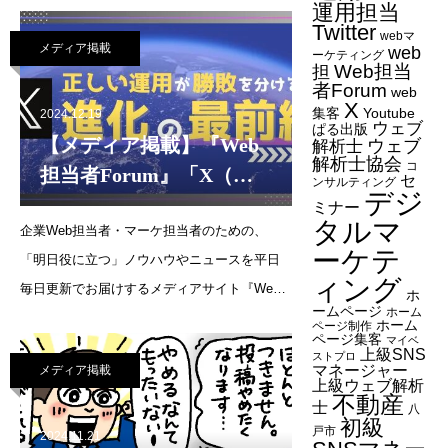
運用担当
れました。前回までは連載企画として「SNS
Twitter
webマ
メディア掲載
web
運用の質問教室」でしたが、今回からは考察
ーケティング
Web担当
担
ネタに変わっております。
者Forum
web
X
集客
Youtube
2024.12.19
ウェブ
ぱる出版
【メディア掲載】『Web
ウェブ
解析士
解析士協会
コ
担当者Forum』「X（旧
セ
ンサルティング
デジ
Twitter）の利用規約改定
ミナー
タルマ
企業Web担当者・マーケ担当者のための、
「中身のない」アカウン
ーケテ
「明日役に立つ」ノウハウやニュースを平日
トが次々閉鎖…その背景
ィング
毎日更新でお届けするメディアサイト『Web
とねらいを考える」
ホ
ームページ
ホーム
担当者Forum』にて、代表・森の連載が更新さ
（2024年12月19日）
ホーム
ページ制作
ページ集客
マイベ
れました。前回までは連載企画として「SNS
上級SNS
ストプロ
マネージャー
メディア掲載
運用の質問教室」でしたが、今回からは考察
上級ウェブ解析
不動産
ネタに変わっております。
士
八
初級
戸市
2024.11.21