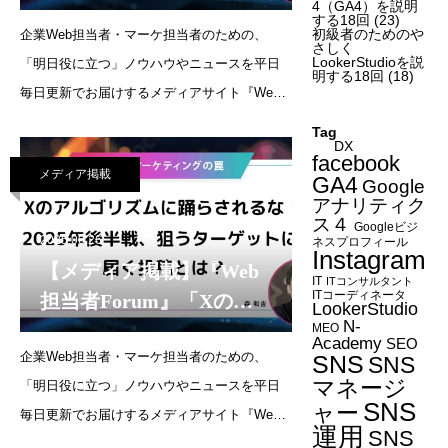
析の泥沼にハマるな！
4（GA4）を説明
する18回
(23)
初級者のためのや
企業Web担当者・マーケ担当者のための、
「ここぞ」のタイミング
さしく
LookerStudioを説
「明日役に立つ」ノウハウやニュースを平日
を逃さないデジタルマー
明する18回
(18)
毎日更新でお届けするメディアサイト『Web
ケティングの極意」
担当者Forum』にて、代表・森の連載「デジタ
（2025年8月1日）
Tag
DX
ルマーケティングの罠」が更新されました。
facebook
メディア掲載
数値分析の泥沼にハマるな！ 「ここぞ」のタ
GA4
Google
アナリティク
イミングを逃さないデ
ス４
Googleビジ
2025.06.26
ネスプロフィール
Instagram
【メディア掲載】『Web
IT
ITコンサルタント
ITコーディネータ
担当者Forum』「Xのア
LookerStudio
N-
ルゴリズムに踊らされる
MEO
Academy
SEO
企業Web担当者・マーケ担当者のための、
な！ 2025年後半戦、狙う
SNS
SNS
マネージ
「明日役に立つ」ノウハウやニュースを平日
ターゲットに届く投稿と
SNS
ャー
毎日更新でお届けするメディアサイト『Web
は？」（2025年6月26日）
運用
SNS
担当者Forum』にて、代表・森の連載が更新さ