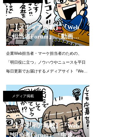
集客を増や
2024.08.20
【メディア掲載】『Web
担当者Forum』「動画で
会社の宣伝をしたいで
企業Web担当者・マーケ担当者のための、
す。これから始めるには
「明日役に立つ」ノウハウやニュースを平日
TikTokとYouTubeショー
毎日更新でお届けするメディアサイト『Web
トのどちらが良いです
担当者Forum』にて、代表・森の連載が更新さ
か？」（2024年8月20日）
れました。連載企画：SNS運用の質問教室動
メディア掲載
画で会社の宣伝をしたいです。これから始め
るにはTikTokと
2024.07.19
【メディア掲載】『Web
担当者Forum』「中途採