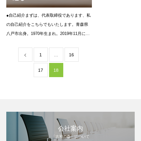
●自己紹介まずは、代表取締役であります、私
の自己紹介をこちらでもいたします。青森県
八戸市出身。1970年生まれ。2019年11月に株
式会社吉和の森を起業。得意な領域は、Web
を使った集客・デジタルマーケティング、ア
1
…
16
ライアンス、サービスの立ち上げ・運用、業
務改善。週刊誌編
17
18
会社案内
「吉和の森」について