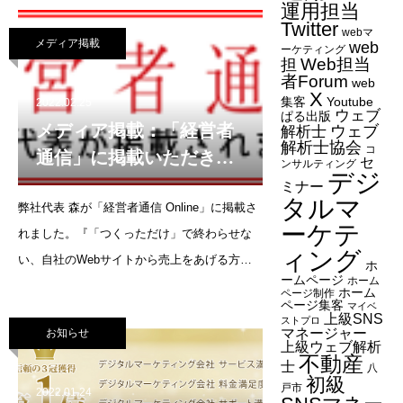
運用担当
れました。是非ご覧ください（Kindle版では掲
Twitter
webマ
メディア掲載
web
載されていません）。週刊エコノミスト（3月
ーケティング
Web担当
担
29日号
者Forum
web
X
集客
Youtube
2022.02.25
ウェブ
ぱる出版
メディア掲載：「経営者
ウェブ
解析士
解析士協会
コ
通信」に掲載いただきま
セ
ンサルティング
デジ
した
ミナー
タルマ
弊社代表 森が「経営者通信 Online」に掲載さ
ーケテ
れました。『「つくっただけ」で終わらせな
ィング
い、自社のWebサイトから売上をあげる方法
ホ
ームページ
ホーム
とは』というテーマで、Webサイトの活用を
ホーム
ページ制作
ページ集客
マイベ
売上アップにつなげるためのポイントについ
上級SNS
ストプロ
マネージャー
お知らせ
て語っています。こちらのバナーよりご覧い
上級ウェブ解析
不動産
ただけま
士
八
初級
戸市
2022.01.24