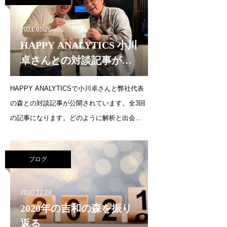
使った集客・デジ
2021.05.26
HAPPY ANALYTICS 小川
卓さんとの対談記事が公
開されています
HAPPY ANALYTICSで小川卓さんと弊社代表
の森との対談記事が公開されています。全3回
の記事になります。どのように解析と出会
い、デジタルマーケティングの経験を積み重
ねていったかをお話しています。よろしくお
ブログ
願いいたします。https://analytics.hatenad
2020.12.28
2020年の吉和の森を振り
返る