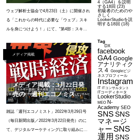
の時代に必要な「ウェ
4（GA4）を説明
する18回
(23)
初級者のためのや
ウェブ解析士協会で4月23日（土）に開催され
ブ」スキルを身につけよ
さしく
LookerStudioを説
る「これからの時代に必要な「ウェブ」スキ
う！」
明する18回
(18)
ルを身につけよう！」にて、"第4部：スキル
アップを狙いたい方は必見！レポート系講座
Tag
DX
の単独受講もできるウェブ解析士マスター講
facebook
メディア掲載
座体験会"でスピーカーとして参加することに
GA4
Google
アナリティク
なりました。よろしくお願いい
ス４
Googleビジ
2022.03.22
ネスプロフィール
Instagram
メディア掲載：3月22日発
IT
ITコンサルタント
ITコーディネータ
売の「週刊エコノミスト
LookerStudio
N-
（3月29日号）」にインタ
MEO
Academy
SEO
雑誌「週刊エコノミスト」2022年3月29日号
ビュー掲載いただきまし
SNS
SNS
マネージ
（毎日新聞出版／2022年3月22日発売）のに
た
SNS
ャー
て、デジタルマーケティングに取り組みにつ
運用
SNS
いての弊社代表・森のインタビューが掲載さ