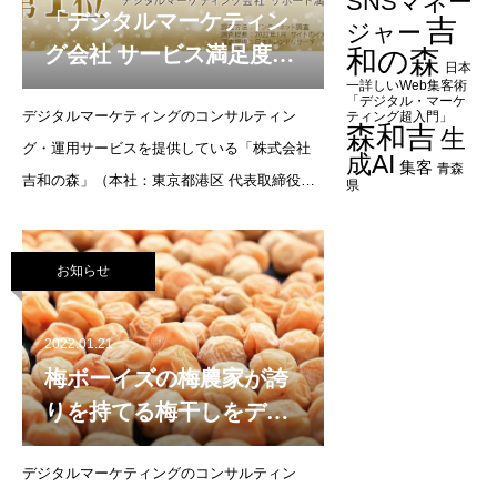
SNSマネー
「デジタルマーケティン
吉
ジャー
グ会社 サービス満足度」
和の森
日本
など3項目で第1位を獲
一詳しいWeb集客術
「デジタル・マーケ
デジタルマーケティングのコンサルティン
得！
ティング超入門」
森和吉
生
グ・運用サービスを提供している「株式会社
成AI
集客
青森
吉和の森」（本社：東京都港区 代表取締役：
県
森 和吉）が、日本トレンドリサーチ（運営会
社：株式会社NEXER）で行ったデジタルマー
お知らせ
ケティング会社におけるアンケート調査によ
り 「デジタルマーケティング会社
2022.01.21
梅ボーイズの梅農家が誇
りを持てる梅干しをデジ
タルマーケティングで販
デジタルマーケティングのコンサルティン
売支援開始