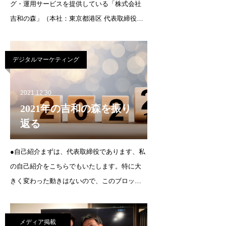
グ・運用サービスを提供している「株式会社
吉和の森」（本社：東京都港区 代表取締役：
森 和吉）は、和歌山県を拠点に梅干しの製
造・販売を行う株式会社うめひかり、通称梅
デジタルマーケティング
ボーイズ（本社：和歌山県みなべ町 代表取
締役：山本将志郎）の梅干しの販売支援を
2021.12.30
2021年の吉和の森を振り
返る
●自己紹介まずは、代表取締役であります、私
の自己紹介をこちらでもいたします。特に大
きく変わった動きはないので、このブロック
は、去年と同様の内容になります。青森県八
戸市出身。1970年生まれ。2019年11月に株式
メディア掲載
会社吉和の森を起業。得意な領域は、Webを