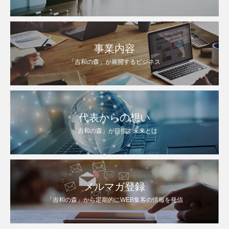
事業内容
「吉和の森」が展開するビジネス
代表からの想い
「吉和の森」が目指す未来とは
メルマガ登録
「吉和の森」から定期的にWEB集客の情報を発信