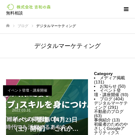
無料相談
ブログ
デジタルマーケティング
ホーム
デジタルマーケティング
Category
メディア掲載
(131)
お知らせ
(50)
イベント登
イベント登壇・講座開催
壇・講座開催
(93)
ブログ
(404)
デジタルマーケテ
ィング
(291)
2022.03.31
不動産のブログ
(63)
イベント登壇:【4月23日
事例紹介
(13)
初級者のためのや
（土）開催】「これから
さしくGoogleア
ナリティクス