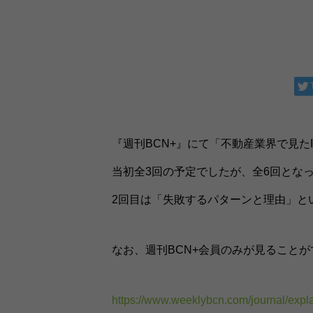
『週刊BCN+』にて「不動産業界で見
当初全3回の予定でしたが、全6回とな
2回目は「失敗するパターンと理由」と
なお、週刊BCN+会員のみが見ること
https://www.weeklybcn.com/journal/expl