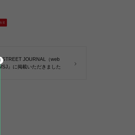
n it
STREET JOURNAL（web
ers×WSJ』に掲載いただきました