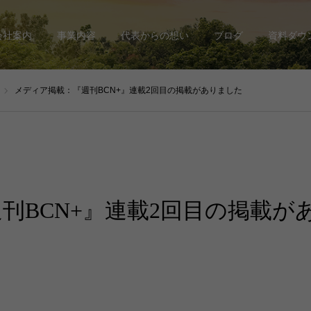
会社案内
事業内容
代表からの想い
ブログ
資料ダウ
メディア掲載：『週刊BCN+』連載2回目の掲載がありました
刊BCN+』連載2回目の掲載が