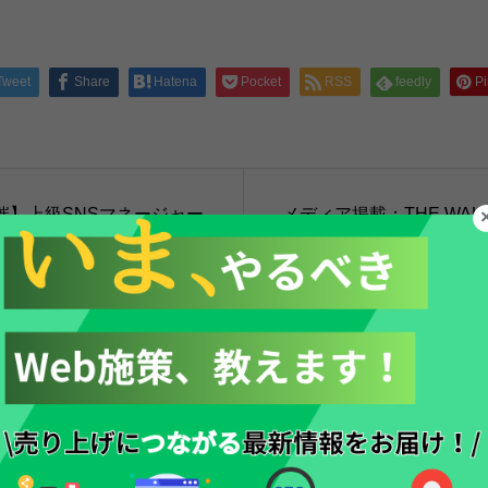
Tweet
Share
Hatena
Pocket
RSS
feedly
Pi
催】上級SNSマネージャー
メディア掲載：THE WALL 
）／Day2：6月20日
版）『Next Era Lead