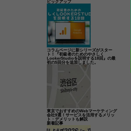
ピックアップ
コラムページに新シリーズがスター
ト！『初級者のためのやさしく
LookerStudioを説明する18回』の最
初の5回分を追加しました。
東京でおすすめのWebマーケティング
会社9選！サービスを活用するメリッ
ト・デメリットも解説
新着記事