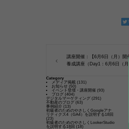
講座開催：【6月6日（月）開
養成講座（Day1：6月6日（月
（月））
Category
メディア掲載
(131)
お知らせ
(50)
イベント登壇・講座開催
(93)
ブログ
(404)
デジタルマーケティング
(291)
不動産のブログ
(63)
事例紹介
(13)
初級者のためのやさしくGoogleアナ
リティクス4（GA4）を説明する18回
(23)
初級者のためのやさしくLookerStudio
を説明する18回
(18)