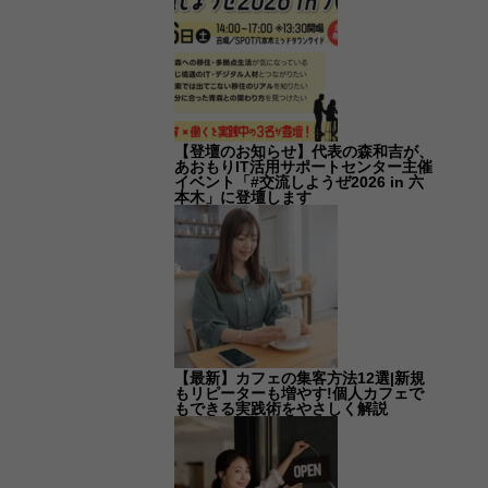
【登壇のお知らせ】代表の森和吉が、
あおもりIT活用サポートセンター主催
イベント「#交流しようぜ2026 in 六
本木」に登壇します
【最新】カフェの集客方法12選|新規
もリピーターも増やす!個人カフェで
もできる実践術をやさしく解説