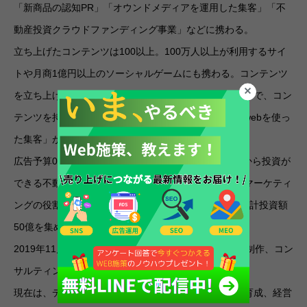
「新商品の認知PR」「オウンドメディアを運用した集客」「不
動産投資クラウドファンディング事業」などに携わる。
立ち上げたコンテンツは100以上。100万人以上が利用するサイ
トや月商1億円以上のソーシャルゲームにも携わる。コンテンツ
を立ち上げてその後の集客や運用を日々することが好きで、コン
テンツを持っている方との「アライアンス業務」と「webを使っ
た集客」が得意。
広告予算0円で20万人の会員を獲得したり、1口1万円から投資が
できる不動産投資クラウドファンディングをデジタルマーケティ
ングの役割で立ち上げ、当時業界最多の会員8万人と累計投資額
50億を集める。
2019年11月デジタルマーケティング（web集客、web制作、コン
サルティング）で起業。
現在は、デジタルマーケティングやサイト制作、組織育成、経営