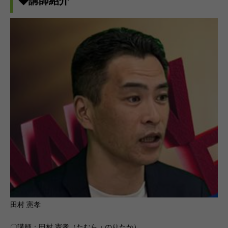
◆講師紹介
田村 憲孝
〇講師：田村 憲孝（たむら・のりたか）