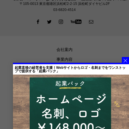
〒105‐0013 東京都港区浜松町2-2-15 浜松町ダイヤビル2F
03-6820-4514
会社案内
事業内容
起業直後の経営者を支援！Webサイトからロゴ・名刺までをワンストッ
代表からの想い
プで提供する「起業パック」
お知らせ
メディア掲載
ブログ
プライバシーポリシー
特定商取引法に基づく表記
メルマガ登録