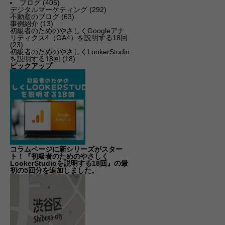
ブログ
(405)
デジタルマーケティング
(292)
不動産のブログ
(63)
事例紹介
(13)
初級者のためのやさしくGoogleアナ
リティクス4（GA4）を説明する18回
(23)
初級者のためのやさしくLookerStudio
を説明する18回
(18)
ピックアップ
コラムページに新シリーズがスター
ト！『初級者のためのやさしく
LookerStudioを説明する18回』の最
初の5回分を追加しました。