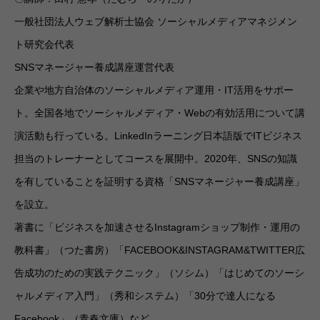
一般社団法人ウェブ解析士協会 ソーシャルメディアマネジメン
ト研究会代表
SNSマネージャー養成講座運営代表
企業や地方自治体のソーシャルメディア運用・IT活用をサポー
ト。全国各地でソーシャルメディア・Webの有効活用について講
演活動も行っている。LinkedInラーニング日本語版でITビジネス
担当のトレーナーとしてコースを展開中。2020年、SNSの知識
を有していることを証明する資格「SNSマネージャー養成講座」
を設立。
著書に「ビジネスを加速させるInstagramショップ制作・運用の
教科書」（つた書房）「FACEBOOK&INSTAGRAM&TWITTER広
告成功のための実践テクニック」（ソシム）「はじめてのソーシ
ャルメディア入門」（秀和システム）「30分で達人になる
Facebook」（青春文庫）など。