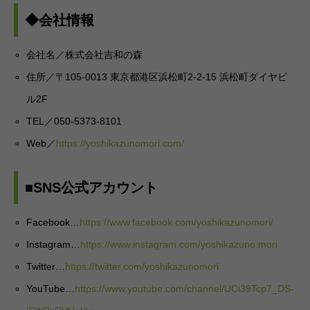
◆会社情報
会社名／株式会社吉和の森
住所／〒105‐0013 東京都港区浜松町2-2-15 浜松町ダイヤビ
ル2F
TEL／050-5373-8101
Web／
https://yoshikazunomori.com/
■SNS公式アカウント
Facebook…
https://www.facebook.com/yoshikazunomori/
Instagram…
https://www.instagram.com/yoshikazuno.mori
Twitter…
https://twitter.com/yoshikazunomori
YouTube…
https://www.youtube.com/channel/UCi39Tcp7_DS-