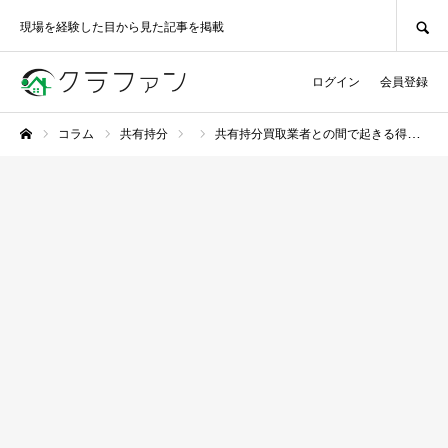
SEARCH
現場を経験した目から見た記事を掲載
ログイン
会員登録
コラム
共有持分
共有持分買取業者との間で起きる得るトラブルとは？起こり得る事例や巻き込まれないためにできることを解説
ホーム