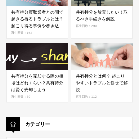
共有持分買取業者との間で
共有持分を放棄したい！取
起きる得るトラブルとは？
るべき手続きを解説
起こり得る事例や巻き込ま
再生回数：290
れないためにできることを
再生回数：162
解説
共有持分を売却する際の相
共有持分とは何？ 起こり
場はどれくらい？共有持分
やすいトラブルと併せて解
は賢く売却しよう
説
再生回数：89
再生回数：112
カテゴリー