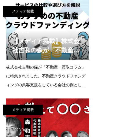
務のこと、そしてこれからのことについて話
メディア掲載
しております。 なお、URLが4月3日から変更
になります。
2023.04.2
【メディア掲載】株式会
社吉和の森が「不動産・
買取コラム」に特集され
株式会社吉和の森が「不動産・買取コラム」
ました。
に特集されました。不動産クラウドファンデ
ィングの集客支援をしている会社の例とし
て、弊社サービスの強みや特徴について紹介
されています。不動産クラウドファンディン
メディア掲載
グの集客にお困りの事業者様やコンサルを希
望している事業者様は、ぜ
2023.04.1