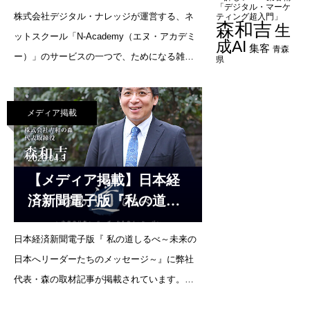
「デジタル・マーケ
株式会社デジタル・ナレッジが運営する、ネ
ティング超入門第2回】
ティング超入門」
森和吉
生
ットスクール「N-Academy（エヌ・アカデミ
（2023年4月27日）
成AI
集客
青森
ー）」のサービスの一つで、ためになる雑学
県
とオンライン講座で知識を身につける学びの
メディアサイト『Pre.STUDY』にて、連載記
メディア掲載
事がはじまっております。第2回目の更新があ
りました。【
2023.04.3
【メディア掲載】日本経
済新聞電子版『私の道し
るべ～未来の日本へリー
日本経済新聞電子版『 私の道しるべ～未来の
ダーたちのメッセージ
日本へリーダーたちのメッセージ～』に弊社
～』のURLが変更になり
代表・森の取材記事が掲載されています。記
ました
事では、森和吉の原点から今携わっている業