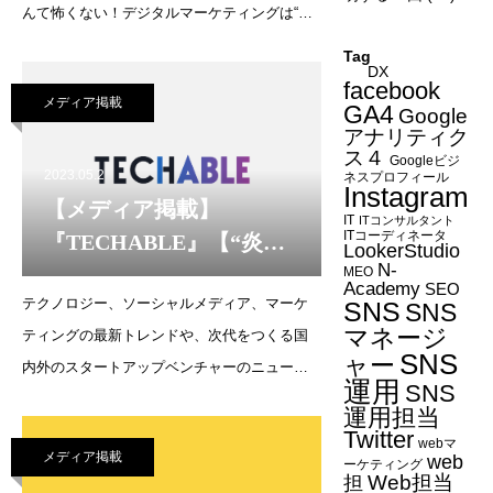
んて怖くない！デジタルマーケティングは“魔
運用で大切なことは？】
法の薬”!?企業SNSアカウント運用で大切なこ
（2023年5月1日）
Tag
DX
とは？https://u-note.me/note/71270
facebook
メディア掲載
GA4
Google
アナリティク
ス４
Googleビジ
2023.05.2
ネスプロフィール
Instagram
【メディア掲載】
IT
ITコンサルタント
ITコーディネータ
『TECHABLE』【“炎
LookerStudio
N-
上”なんて怖くない！デジ
MEO
Academy
SEO
テクノロジー、ソーシャルメディア、マーケ
タルマーケティングは“魔
SNS
SNS
マネージ
ティングの最新トレンドや、次代をつくる国
法の薬”!? 企業SNSアカウ
SNS
ャー
内外のスタートアップベンチャーのニュース
ント運用で大切なこと
運用
SNS
を 配信するニュースサイト『Techable(テッカ
は？】（2023年5月1日）
運用担当
ブル)』に寄稿をいたしました。“炎上”なんて
Twitter
webマ
メディア掲載
web
怖くない！デジタルマーケティングは“魔法の
ーケティング
Web担当
担