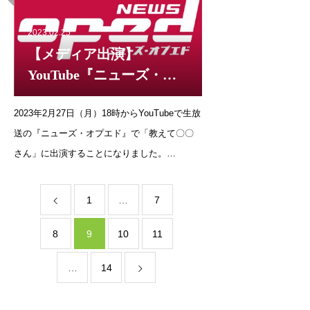
2023.02.25
【メディア出演】
YouTube『ニューズ・オ
プエド』（2月27日）
2023年2月27日（月）18時からYouTubeで生放
送の『ニューズ・オプエド』で「教えて〇〇
さん」に出演することになりました。
https://www.youtube.com/watch?
v=KGq9nVSZ62E
1
…
7
8
9
10
11
…
14