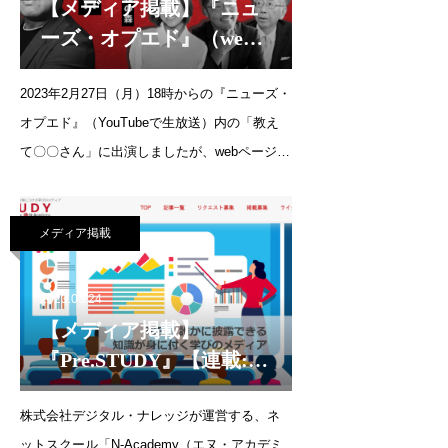
【メディア掲載】『ニュ
ーズ・オプエド』（web
ページ）
2023年2月27日（月）18時からの『ニューズ・
オプエド』（YouTubeで生放送）内の「教え
て〇〇さん」に出演しましたが、webページか
らも見られるようになりました。 こちらのバ
ナーよりご確認いただけます。↓ ↓ ↓
メディア掲載
2023.03.24
【メディア掲載】
『Pre.STUDY』【連載:は
じめてのデジタルマーケ
株式会社デジタル・ナレッジが運営する、ネ
ティング超入門】（2023
ットスクール「N-Academy（エヌ・アカデミ