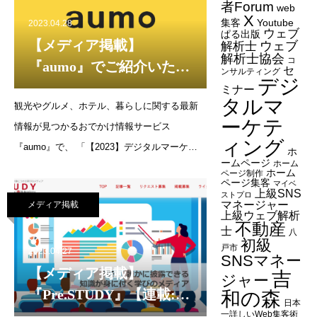
薬”!? 企
者Forum
web
X
集客
Youtube
2023.04.28
ウェブ
ぱる出版
【メディア掲載】
ウェブ
解析士
解析士協会
コ
『aumo』でご紹介いただ
セ
ンサルティング
デジ
きました（2023年4月28
ミナー
タルマ
観光やグルメ、ホテル、暮らしに関する最新
日）
ーケテ
情報が見つかるおでかけ情報サービス
ィング
『aumo』で、 「【2023】デジタルマーケテ
ホ
ームページ
ホーム
ィング企業17選｜各社特徴や選び方を解説」
ホーム
ページ制作
ページ集客
マイベ
「商品を売る方法を解説！売れない理由や売
上級SNS
ストプロ
マネージャー
メディア掲載
るためのコツもご紹介」で弊社をご紹介いた
上級ウェブ解析
不動産
だきました。【2023】デ
士
八
初級
戸市
2023.04.27
SNSマネー
【メディア掲載】
吉
ジャー
『Pre.STUDY』【連載:は
和の森
日本
じめてのデジタルマーケ
一詳しいWeb集客術