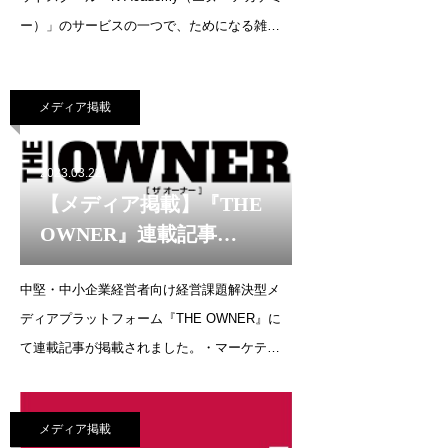
年3月23日）
ー）」のサービスの一つで、ためになる雑学
とオンライン講座で知識を身につける学びの
メディアサイト『Pre.STUDY』にて、連載記
メディア掲載
事がはじまりました。【連載:はじめてのデジ
タルマーケテ
2023.03.22
【メディア掲載】『THE
OWNER』連載記事
（2023年3月22日）
中堅・中小企業経営者向け経営課題解決型メ
ディアプラットフォーム『THE OWNER』に
て連載記事が掲載されました。・マーケティ
ングエキスパートが語る 不動産営業で生き
残るデジタル戦略とは https://the-
メディア掲載
owner.jp/archives/12732 ・