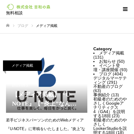
無料相談
ブログ
メディア掲載
ホーム
Category
メディア掲載
(131)
お知らせ
(50)
イベント登
メディア掲載
壇・講座開催
(93)
ブログ
(404)
デジタルマーケテ
ィング
(291)
2023.05.2
不動産のブログ
(63)
【メディア掲載】『U-
事例紹介
(13)
初級者のためのや
NOTE』【“炎上”なんて
さしくGoogleア
ナリティクス
怖くない！デジタルマー
4（GA4）を説明
する18回
(23)
初級者のためのや
若手ビジネスパーソンのためのWebメディア
ケティングは“魔法の
さしく
LookerStudioを説
『U-NOTE』に寄稿をいたしました。“炎上”な
薬”!?企業SNSアカウント
明する18回
(18)