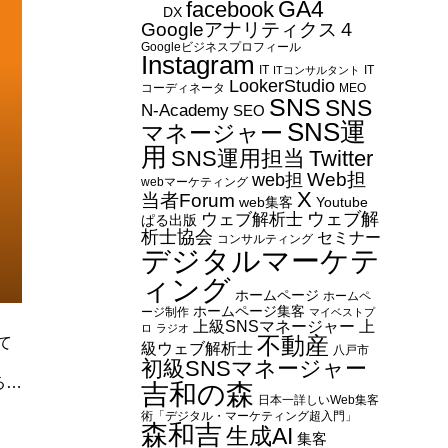
GA4
facebook
DX
Googleアナリティクス４
Googleビジネスプロフィール
Instagram
IT
IT
ITコンサルタント
LookerStudio
コーディネータ
MEO
SNS
SNS
N-Academy
SEO
SNS運
マネージャー
用
SNS運用担当
Twitter
Web担
web担
webマーケティング
X
当者Forum
web集客
Youtube
ウェブ解
ウェブ解析士
ぱる出版
析士協会
セミナー
コンサルティング
デジタルマーケテ
ィング
ホームページ
ホームペ
ホームページ集客
ージ制作
マイベストプ
上級SNSマネージャー
上
ロ
ラジオ
不動産
て
級ウェブ解析士
八戸市
初級SNSマネージャー
るた
吉和の森
日本一詳しいWeb集客
術「デジタル・マーケティング超入門」
森和吉
生成AI
集客