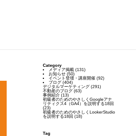
Category
メディア掲載
(131)
お知らせ
(50)
イベント登壇・講座開催
(92)
ブログ
(404)
デジタルマーケティング
(291)
不動産のブログ
(63)
事例紹介
(13)
初級者のためのやさしくGoogleアナ
リティクス4（GA4）を説明する18回
(23)
初級者のためのやさしくLookerStudio
を説明する18回
(18)
Tag