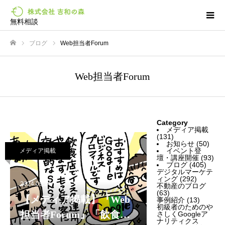
無料相談
ブログ
Web担当者Forum
ホーム
Web担当者Forum
Category
メディア掲載
(131)
お知らせ
(50)
イベント登
メディア掲載
壇・講座開催
(93)
ブログ
(405)
デジタルマーケテ
ィング
(292)
2024.09.24
不動産のブログ
(63)
【メディア掲載】『Web
事例紹介
(13)
初級者のためのや
担当者Forum』「飲食店
さしくGoogleア
ナリティクス