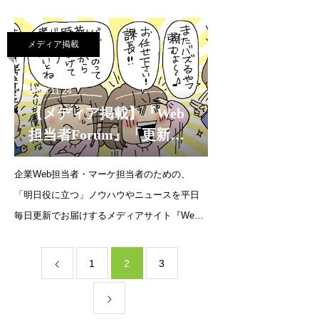
担当者Forum』に寄稿をいたしました。連載企
画：やってはいけないWeb集客 6つの罠番外
メディア掲載
編 デジタルマーケティングのキーパーソン
は誰？ht
2023.11.24
【メディア掲載】『Web
担当者Forum』「更新頻
度は数カ月に1回
「新
企業Web担当者・マーケ担当者のための、
陳代謝の悪いコンテン
「明日役に立つ」ノウハウやニュースを平日
ツ」に注意！」（2023年
毎日更新でお届けするメディアサイト『Web
11月24日）
担当者Forum』に寄稿をいたしました。連載企
画：やってはいけないWeb集客 6つの罠更新頻
1
2
3
度は数カ月に1回
「新陳代謝の悪いコンテ
ンツ」に注意！