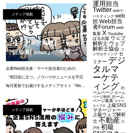
か？」（2024年8月20日）
運用担当
れました。連載企画：SNS運用の質問教室動
Twitter
webマ
メディア掲載
web
画で会社の宣伝をしたいです。これから始め
ーケティング
Web担当
担
るにはTikTokと
者Forum
web
X
集客
Youtube
2024.07.19
ウェブ
ぱる出版
【メディア掲載】『Web
ウェブ
解析士
解析士協会
コ
担当者Forum』「中途採
セ
ンサルティング
デジ
用をしたいのですが、思
ミナー
タルマ
企業Web担当者・マーケ担当者のための、
うようにいきません。
ーケテ
「明日役に立つ」ノウハウやニュースを平日
SNSで採用はできます
ィング
毎日更新でお届けするメディアサイト『Web
か？」（2024年7月19日）
ホ
ームページ
ホーム
担当者Forum』にて、代表・森の連載が更新さ
ホーム
ページ制作
ページ集客
マイベ
れました。連載企画：SNS運用の質問教室中
上級SNS
ストプロ
マネージャー
メディア掲載
途採用をしたいのですが、思うようにいきま
上級ウェブ解析
不動産
せん。SNSで採用は
士
八
初級
戸市
2024.07.9