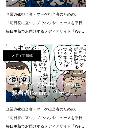
用の質問教室／フォロワ
企業Web担当者・マーケ担当者のための、
ー数が思ったように獲得
「明日役に立つ」ノウハウやニュースを平日
できません……どうすれ
毎日更新でお届けするメディアサイト『Web
ばいいの？」（2024年2月
担当者Forum』にて、代表・森の連載がはじま
14日）
りました。連載企画：SNS運用の質問教室フ
メディア掲載
ォロワー数が思ったように獲得できませ
ん……どうすればいいの？
2023.12.20
【メディア掲載】『Web
担当者Forum』「デジタ
ルマーケティングのキー
企業Web担当者・マーケ担当者のための、
パーソンは誰？」（2023
「明日役に立つ」ノウハウやニュースを平日
年12月20日）
毎日更新でお届けするメディアサイト『Web