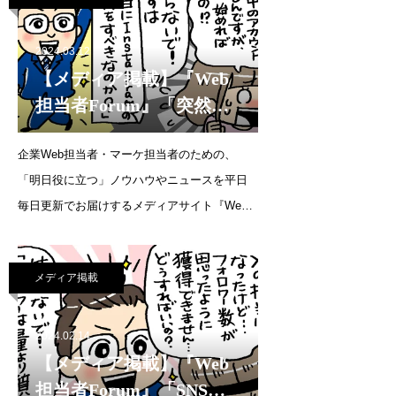
を起こさないためには
2024.03.12
【メディア掲載】『Web
担当者Forum』「突然
SNS担当になりました。
企業Web担当者・マーケ担当者のための、
休眠中のInstagramアカウ
「明日役に立つ」ノウハウやニュースを平日
ントはありますが、何か
毎日更新でお届けするメディアサイト『Web
ら始めればいいです
担当者Forum』にて、代表・森の連載が更新さ
か？」（2024年3月12日）
れました。連載企画：SNS運用の質問教室突
メディア掲載
然SNS担当になりました。休眠中のInstagram
アカウン
2024.02.14
【メディア掲載】『Web
担当者Forum』「SNS運