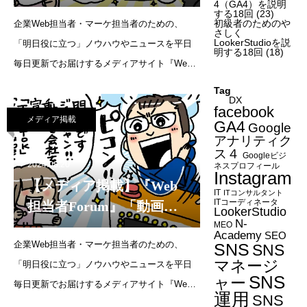
でInstagramを運用してい
4（GA4）を説明
する18回
(23)
初級者のためのや
企業Web担当者・マーケ担当者のための、
ますが、もっと集客を増
さしく
LookerStudioを説
「明日役に立つ」ノウハウやニュースを平日
やしたいです。ほかに効
明する18回
(18)
毎日更新でお届けするメディアサイト『Web
果的なSNSはあります
担当者Forum』にて、代表・森の連載が更新さ
か？」（2024年9月24日）
Tag
DX
れました。連載企画：SNS運用の質問教室飲
facebook
メディア掲載
食店でInstagramを運用していますが、もっと
GA4
Google
アナリティク
集客を増や
ス４
Googleビジ
2024.08.20
ネスプロフィール
Instagram
【メディア掲載】『Web
IT
ITコンサルタント
ITコーディネータ
担当者Forum』「動画で
LookerStudio
N-
会社の宣伝をしたいで
MEO
Academy
SEO
企業Web担当者・マーケ担当者のための、
す。これから始めるには
SNS
SNS
マネージ
「明日役に立つ」ノウハウやニュースを平日
TikTokとYouTubeショー
SNS
ャー
毎日更新でお届けするメディアサイト『Web
トのどちらが良いです
運用
SNS
担当者Forum』にて、代表・森の連載が更新さ