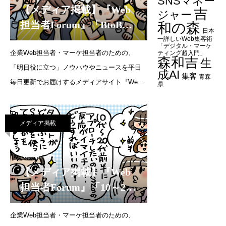
SNSマネー
【メディア掲載】『Web
吉
ジャー
担当者Forum』「BtoBビ
和の森
日本
ジネスをしている方には
一詳しいWeb集客術
「デジタル・マーケ
企業Web担当者・マーケ担当者のための、
「Facebook広告を活用し
ティング超入門」
森和吉
生
「明日役に立つ」ノウハウやニュースを平日
たアプローチ」が有
成AI
集客
青森
毎日更新でお届けするメディアサイト『Web
効！」（2024年7月9日）
県
担当者Forum』で解説をいたしました。『Web
担当者Forum』ではSNSマネージャー養成講
メディア掲載
座の講師陣「チーフSNSマネージャー」のメ
ンバーが、それぞれの
2024.06.20
【メディア掲載】『Web
担当者Forum』「10～20
代前半にアプローチした
企業Web担当者・マーケ担当者のための、
いのに、SNSでの反応が