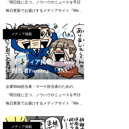
「明日役に立つ」ノウハウやニュースを平日
イマイチ。どうすればい
毎日更新でお届けするメディアサイト『Web
いですか？」（2024年6月
担当者Forum』にて、代表・森の連載が更新さ
20日）
れました。連載企画：SNS運用の質問教室10
メディア掲載
～20代前半にアプローチしたいのに、SNSで
の反応がイマイ
2024.04.24
【メディア掲載】『Web
担当者Forum』「SNSの
投稿ネタ、もうありませ
企業Web担当者・マーケ担当者のための、
ん。ネタ切れを起こさな
「明日役に立つ」ノウハウやニュースを平日
いためには、どうすれば
毎日更新でお届けするメディアサイト『Web
いいですか？」（2024年4
担当者Forum』にて、代表・森の連載が更新さ
月24日）
れました。連載企画：SNS運用の質問教室
メディア掲載
SNSの投稿ネタ、もうありません。ネタ切れ