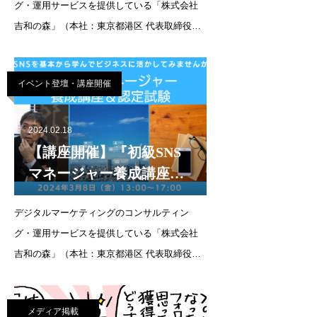
グ・運用サービスを提供している「株式会社
（金））
吉和の森」（本社：東京都港区 代表取締役：
森 和吉）が、初級講座の知識をベースに、企
業SNSの運用管理者としてスキルを身につけ
イベント登壇・講座開催
るための『上級SNSマネージャー養成講座』
を2024年3月29日（金）11
2024.02.18
【講座開催】『初級SNS
マネージャー養成講座』
を2024年3月8日（金）16
デジタルマーケティングのコンサルティン
日（土）に開催します
グ・運用サービスを提供している「株式会社
吉和の森」（本社：東京都港区 代表取締役：
森 和吉／URL：
https://yoshikazunomori.com/）がSNS全般の
メディア掲載
基礎知識を学ぶことができる『初級SNSマネ