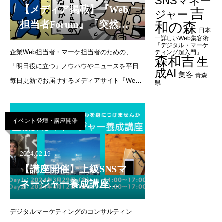
SNSマネー
【メディア掲載】『Web
吉
ジャー
担当者Forum』「突然
和の森
日本
SNS担当になりました。
一詳しいWeb集客術
「デジタル・マーケ
企業Web担当者・マーケ担当者のための、
休眠中のInstagramアカウ
ティング超入門」
森和吉
生
「明日役に立つ」ノウハウやニュースを平日
ントはありますが、何か
成AI
集客
青森
毎日更新でお届けするメディアサイト『Web
ら始めればいいです
県
担当者Forum』にて、代表・森の連載が更新さ
か？」（2024年3月12日）
れました。連載企画：SNS運用の質問教室突
イベント登壇・講座開催
然SNS担当になりました。休眠中のInstagram
アカウン
2024.02.19
【講座開催】上級SNSマ
ネージャー養成講座
（Day1：3月29日（金）
デジタルマーケティングのコンサルティン
／Day2：4月12日