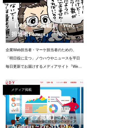
ージャー養成講座』を202
2024.02.14
【メディア掲載】『Web
担当者Forum』「SNS運
用の質問教室／フォロワ
企業Web担当者・マーケ担当者のための、
ー数が思ったように獲得
「明日役に立つ」ノウハウやニュースを平日
できません……どうすれ
毎日更新でお届けするメディアサイト『Web
ばいいの？」（2024年2月
担当者Forum』にて、代表・森の連載がはじま
14日）
りました。連載企画：SNS運用の質問教室フ
メディア掲載
ォロワー数が思ったように獲得できませ
ん……どうすればいいの？
2024.01.12
【メディア掲載】『N-
Academy～Pre.STUDY』