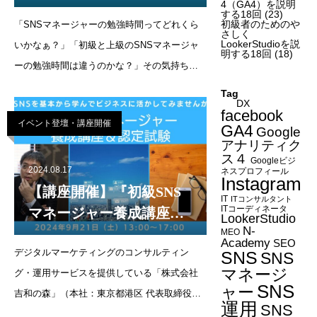
と上級で全然違う！
4（GA4）を説明
する18回
(23)
初級者のためのや
「SNSマネージャーの勉強時間ってどれくら
さしく
LookerStudioを説
いかなぁ？」「初級と上級のSNSマネージャ
明する18回
(18)
ーの勉強時間は違うのかな？」その気持ち、
よくわかります！お仕事や日常生活があるな
Tag
DX
かで、SNSマネージャー認定資格を取るに当
facebook
イベント登壇・講座開催
たって「どれくらいの時間がかかるの？」と
GA4
Google
アナリティク
思います
ス４
Googleビジ
2024.08.17
ネスプロフィール
Instagram
【講座開催】『初級SNS
IT
ITコンサルタント
ITコーディネータ
マネージャー養成講座』
LookerStudio
N-
を2024年9月21日（土）に
MEO
Academy
SEO
デジタルマーケティングのコンサルティン
開催します
SNS
SNS
マネージ
グ・運用サービスを提供している「株式会社
SNS
ャー
吉和の森」（本社：東京都港区 代表取締役：
運用
SNS
森 和吉／URL：