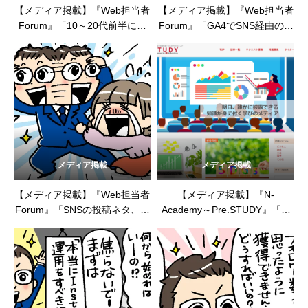
【メディア掲載】『Web担当者
【メディア掲載】『Web担当者
Forum』「10～20代前半にア
Forum』「GA4でSNS経由の訪
プローチしたいのに、SNSでの
問者数を知りたいのですが、ど
反応がイマイチ。どうすればい
うすればいいですか？」
いですか？」（2024年6月20
（2024年5月20日）
日）
メディア掲載
メディア掲載
【メディア掲載】『Web担当者
【メディア掲載】『N-
Forum』「SNSの投稿ネタ、も
Academy～Pre.STUDY』「Ｓ
うありません。ネタ切れを起こ
ＮＳでマンションや戸建てが売
さないためには、どうすればい
れる？驚きのＳＮＳ活用法と
いですか？」（2024年4月24
は」（2024年4月4日）
日）