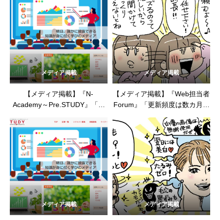
120％をつくった」（2024年1
月11日）
メディア掲載
メディア掲載
【メディア掲載】『N-
【メディア掲載】『Web担当者
Academy～Pre.STUDY』「企
Forum』「更新頻度は数カ月に
業のSNS活用で広がる無限の可
1回
「新陳代謝の悪いコンテ
能性｜SNSマーケティングの成
ンツ」に注意！」（2023年11
功事例」（2023年12月7日）
月24日）
メディア掲載
メディア掲載