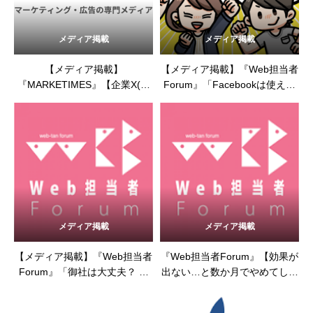
メディア掲載
メディア掲載
【メディア掲載】
【メディア掲載】『Web担当者
『MARKETIMES』【企業X(旧
Forum』「Facebookは使える
Twitter)アカウント、「中の
SNS！ 横とのつながり・決裁
人」は立てるべき？】（2023
権を持つ人とのつながりを活用
年8月3日）
しよう」（2023年7月27日）
メディア掲載
メディア掲載
【メディア掲載】『Web担当者
『Web担当者Forum』【効果が
Forum』「御社は大丈夫？ メ
出ない…と数か月でやめてしま
ールアドレス2,000人分放置の
う「SNS継続できない病」から
罪」（2023年7月19日）
抜け出そう】（2023年6月16