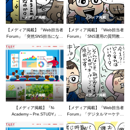
メディア掲載
メディア掲載
【メディア掲載】『Web担当者
【メディア掲載】『Web担当者
Forum』「突然SNS担当になり
Forum』「SNS運用の質問教室
ました。休眠中のInstagramア
／フォロワー数が思ったように
カウントはありますが、何から
獲得できません……どうすれば
始めればいいですか？」
いいの？」（2024年2月14日）
（2024年3月12日）
メディア掲載
メディア掲載
【メディア掲載】『N-
【メディア掲載】『Web担当者
Academy～Pre.STUDY』
Forum』「デジタルマーケティ
「「ステーキ」と「入れ歯」と
ングのキーパーソンは誰？」
「X更新」のコラボが売上
（2023年12月20日）