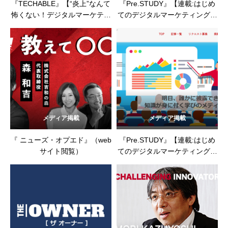
『TECHABLE』【“炎上”なんて
『Pre.STUDY』【連載:はじめ
怖くない！デジタルマーケティ
てのデジタルマーケティング超
ングは“魔法の薬”!? 企業SNSア
入門】第２回
カウント運用で大切なこと
は？】（2023年5月1日）
メディア掲載
メディア掲載
『 ニューズ・オプエド』（web
『Pre.STUDY』【連載:はじめ
サイト閲覧）
てのデジタルマーケティング超
入門】