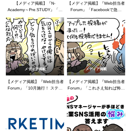
【メディア掲載】『N-
【メディア掲載】『Web担当者
Academy～Pre.STUDY』「デ
Forum』「Facebookで急増
ジタルマーケティング」とは？
中！ 悪質な「トンデモ広
Webマーケティングとはどう違
告」。だまされない、作らない
う？」（2023年11月9日）
ためのポイントは？」（2023
年10月27日）
メディア掲載
メディア掲載
【メディア掲載】『Web担当者
【メディア掲載】『Web担当者
Forum』「10月施行！ ステマ
Forum』「これさえ知れば怖く
規制強化とは？ 消費者をドン
ない!? 炎上リスクの予防と対
引きさせるステマ疑い」
策」（2023年8月29日）
（2023年9月28日）